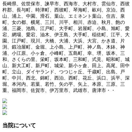
長崎県、佐世保市、諫早市、西海市、大村市、雲仙市、西彼
杵郡、長与町、時津町、西彼町、琴海町、畝刈、京泊、西
山、浦上、中園、滑石、葉山、エミネント葉山、住吉、泉
町、女の都、横尾、三川、川平、相川、赤迫、秋月、飽の
浦、三菱、池島、江戸町、大手町、岩屋町、小島、旭町、愛
宕、網場、愛宕、油木、伊王島、大手町、稲佐町、江平、大
園、江戸町、現川、大橋、大浦、大浜、大宮、かき道、片
渕、鍛冶屋町、金堀、上小島、上戸町、神ノ島、木鉢、神
浦、小江原、小ヶ倉、小峰町、五島町、幸、堺、坂本、三
和、さくらの里、栄町、坂本町、三和町、式見、昭和町、城
山、新大工町、新戸町、城栄、新小ヶ倉、田上、高尾、田中
町、立山、ダイヤランド、つつじヶ丘、千歳町、出島、戸
町、中川、西北、錦町、西泊、西町、花丘、浜口、浜平、深
堀、本河内、若葉、若竹、矢の平、矢上、本原、三原、三
重、福岡市、佐賀市、伊万里市、武雄市、唐津市・・
当院について