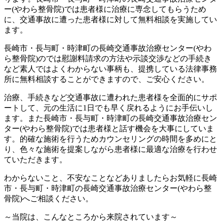
ー(やわら整骨院)では患者様に治療に専念してもらうため
に、交通事故に遭った患者様に対して無料相談を実施してい
ます。
長崎市・長与町・時津町の長崎交通事故治療センター(やわ
ら整骨院)のでは慰謝料請求の方法や示談交渉などの手続き
など素人ではよくわからない事柄も、提携している法律事務
所に無料相談することができますので、ご安心ください。
治療、手続きなど交通事故に遭われた患者様を全面的にサポ
ートして、元の生活に1日でも早く戻れるようにお手伝いし
ます。また長崎市・長与町・時津町の長崎交通事故治療セン
ター(やわら整骨院)では患者様と話す機会を大事にしていま
す。的確な施術を行うためカウンセリングの時間を多めにと
り、色々な施術を提案しながら患者様に最適な治療を行わせ
ていただきます。
わからないこと、不安なことなどありましたらお気軽に長崎
市・長与町・時津町の長崎交通事故治療センター(やわら整
骨院)へご相談ください。
～当院は、こんなところから来院されています～