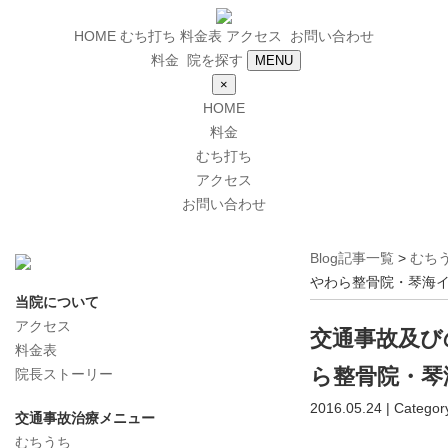
HOME
むち打ち
料金表
アクセス
お問い合わせ
料金
院を探す
MENU
×
HOME
料金
むち打ち
アクセス
お問い合わせ
Blog記事一覧
>
むち
やわら整骨院・琴海
当院について
アクセス
交通事故及び
料金表
ら整骨院・琴
院長ストーリー
2016.05.24 | Categor
交通事故治療メニュー
むちうち