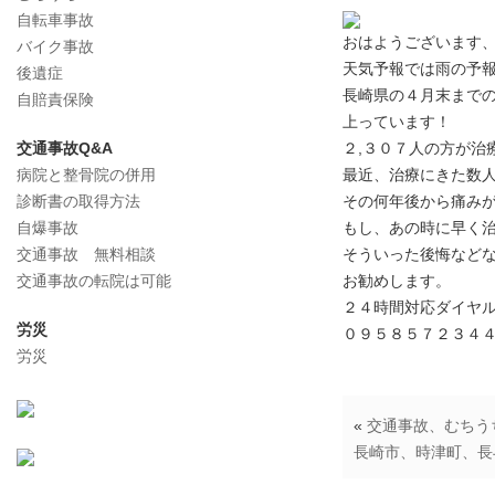
自転車事故
おはようございます
バイク事故
天気予報では雨の予
後遺症
長崎県の４月末までの
自賠責保険
上っています！
交通事故Q&A
２,３０７人の方が治
病院と整骨院の併用
最近、治療にきた数
診断書の取得方法
その何年後から痛み
自爆事故
もし、あの時に早く
交通事故 無料相談
そういった後悔など
交通事故の転院は可能
お勧めします。
２４時間対応ダイヤ
労災
０９５８５７２３４
労災
«
交通事故、むちう
長崎市、時津町、長