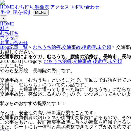
HOME
むち打ち
料金表
アクセス
お問い合わせ
料金
院を探す
MENU
×
HOME
料金
むち打ち
アクセス
お問い合わせ
Blog記事一覧
>
むちうち治療
,
交通事故
,
後遺症
,
未分類
> 交通
お越しください。
交通事故によるケガ、むちうち、腰痛の治療は、長崎市、長与
2016.06.03 | Category:
むちうち治療
,
交通事故
,
後遺症
,
未分類
こんにちは
やわら整骨院 長与院の野口です。
交通事故＝「むちうち」ということで、前回までお話させてい
今回も「むちうち」についてのお話です。
今回は、交通事故に遭ってしまった時に「むちうち」にならな
交通事故は、突然起こるものですので、いつ起こってもいいよ
私からのおすすめ提案です！！
それは、安全性の高い車を選び乗ることです。
交通事故負傷者の約５３％が後面衝突事故によるもので、その
この事をもとに、後面衝突事故時に首への衝撃を軽減できるシ
また、シートにも一体型と高さ調整できるタイプがあるのです