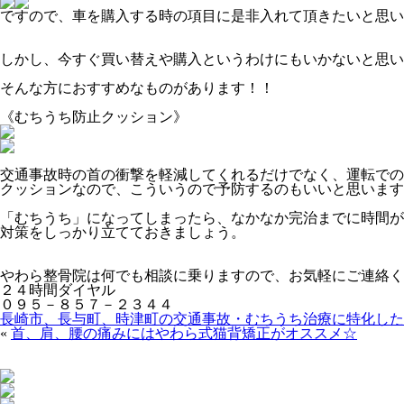
ですので、車を購入する時の項目に是非入れて頂きたいと思い
しかし、今すぐ買い替えや購入というわけにもいかないと思い
そんな方におすすめなものがあります！！
《むちうち防止クッション》
交通事故時の首の衝撃を軽減してくれるだけでなく、運転での
クッションなので、こういうので予防するのもいいと思います
「むちうち」になってしまったら、なかなか完治までに時間が
対策をしっかり立てておきましょう。
やわら整骨院は何でも相談に乗りますので、お気軽にご連絡く
２４時間ダイヤル
０９５－８５７－２３４４
長崎市、長与町、時津町の交通事故・むちうち治療に特化した
«
首、肩、腰の痛みにはやわら式猫背矯正がオススメ☆