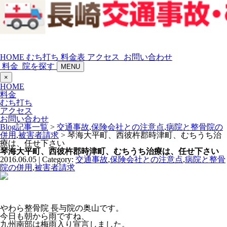
HOME
むち打ち
料金表
アクセス
お問い合わせ
料金
院を探す
MENU
×
HOME
料金
むち打ち
アクセス
お問い合わせ
Blog記事一覧
>
交通事故
,
保険会社との注意点
,
病院と整骨院の
併用
,
被害者請求
> 琴海大平町、西彼杵郡時津町、むちうち治
療は、任せ下さい
琴海大平町、西彼杵郡時津町、むちうち治療は、任せ下さい
2016.06.05 | Category:
交通事故
,
保険会社との注意点
,
病院と整骨
院の併用
,
被害者請求
やわら整骨院 長与院の奥山です。
今日も朝から雨ですね、
九州南部は梅雨入り宣言しました。