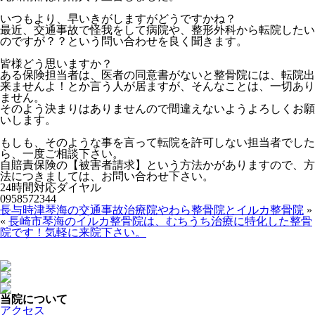
いつもより、早いきがしますがどうですかね？
最近、交通事故で怪我をして病院や、整形外科から転院したい
のですが？？という問い合わせを良く聞きます。
皆様どう思いますか？
ある保険担当者は、医者の同意書がないと整骨院には、転院出
来ませんよ！とか言う人が居ますが、そんなことは、一切あり
ません。
そのよう決まりはありませんので間違えないようよろしくお願
いします。
もしも、そのような事を言って転院を許可しない担当者でした
ら、一度ご相談下さい。
自賠責保険の【被害者請求】という方法かがありますので、方
法につきましては、お問い合わせ下さい。
24時間対応ダイヤル
0958572344
長与時津琴海の交通事故治療院やわら整骨院とイルカ整骨院
»
«
長崎市琴海のイルカ整骨院は、むちうち治療に特化した整骨
院です！気軽に来院下さい。
当院について
アクセス