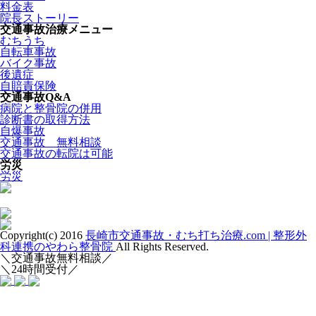
料金表
院長ストーリー
交通事故治療メニュー
むちうち
自転車事故
バイク事故
後遺症
自賠責保険
交通事故Q&A
病院と整骨院の併用
診断書の取得方法
自爆事故
交通事故 無料相談
交通事故の転院は可能
労災
労災
Copyright(c) 2016
長崎市交通事故・むち打ち治療.com | 整形外
科連携のやわら整骨院
All Rights Reserved.
＼交通事故無料相談／
＼24時間受付／