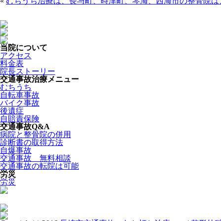
«
むちうち治療は、長与町、時津町、琴海、西海市の整骨院は
当院について
アクセス
料金表
院長ストーリー
交通事故治療メニュー
むちうち
自転車事故
バイク事故
後遺症
自賠責保険
交通事故Q&A
病院と整骨院の併用
診断書の取得方法
自爆事故
交通事故 無料相談
交通事故の転院は可能
労災
労災