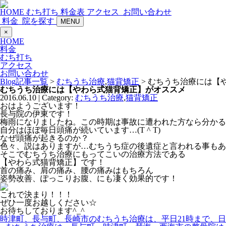
HOME
むち打ち
料金表
アクセス
お問い合わせ
料金
院を探す
MENU
×
HOME
料金
むち打ち
アクセス
お問い合わせ
Blog記事一覧
>
むちうち治療
,
猫背矯正
> むちうち治療には【
むちうち治療には【やわら式猫背矯正】がオススメ
2016.06.10 | Category:
むちうち治療
,
猫背矯正
おはようございます！
長与院の伊東です！
梅雨になりましたね。この時期は事故に遭われた方なら分かると思
自分はほぼ毎日頭痛が続いています…(T ^ T)
なぜ頭痛が起きるのか？
色々、説はありますが…むちうち症の後遺症と言われる事もあ
そこでむちうち治療にもってこいの治療方法である
【やわら式猫背矯正】です！
首の痛み、肩の痛み、腰の痛みはもちろん
姿勢改善、ぽっこりお腹、にも凄く効果的です！
これで決まり！！！
ぜひ一度お越しください☆
お待ちしております^_^
時津町、長与町、長崎市のむちうち治療は、平日21時まで、