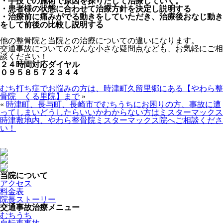
・手技での施術で原因を探りだして治療していく。
・患者様の状態に合わせて治療方針を決定し説明する
・治療前に痛みがでる動きをしていただき、治療後おなじ動き
をして前後の比較し説明する
他の整骨院と当院との治療についての違いになります。
交通事故についてのどんな小さな疑問点なども、お気軽にご相
談ください！
２４時間対応ダイヤル
０９５８５７２３４４
むち打ち症でお悩みの方は、時津町久留里郷にある【やわら整
骨院 くる里院】まで
»
«
時津町、長与町、長崎市でむちうちにお困りの方、事故に遭
ってしまいどうしたらいいかわからない方はミスターマックス
時津敷地内、やわら整骨院ミスターマックス院へご相談くださ
い！
当院について
アクセス
料金表
院長ストーリー
交通事故治療メニュー
むちうち