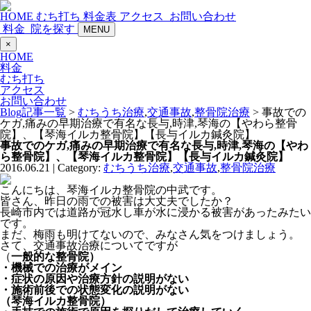
HOME
むち打ち
料金表
アクセス
お問い合わせ
料金
院を探す
MENU
×
HOME
料金
むち打ち
アクセス
お問い合わせ
Blog記事一覧
>
むちうち治療
,
交通事故
,
整骨院治療
> 事故での
ケガ,痛みの早期治療で有名な長与,時津,琴海の【やわら整骨
院】、【琴海イルカ整骨院】【長与イルカ鍼灸院】
事故でのケガ,痛みの早期治療で有名な長与,時津,琴海の【やわ
ら整骨院】、【琴海イルカ整骨院】【長与イルカ鍼灸院】
2016.06.21 | Category:
むちうち治療
,
交通事故
,
整骨院治療
こんにちは、琴海イルカ整骨院の中武です。
皆さん、昨日の雨での被害は大丈夫でしたか？
長崎市内では道路が冠水し車が水に浸かる被害があったみたい
です。
まだ、梅雨も明けてないので、みなさん気をつけましょう。
さて、交通事故治療についてですが
（
一般的な整骨院）
・機械での治療がメイン
・症状の原因や治療方針の説明がない
・施術前後での状態変化の説明がない
（琴海イルカ整骨院）