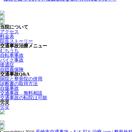
当院について
アクセス
料金表
院長ストーリー
交通事故治療メニュー
むちうち
自転車事故
バイク事故
後遺症
自賠責保険
交通事故Q&A
病院と整骨院の併用
診断書の取得方法
自爆事故
交通事故 無料相談
交通事故の転院は可能
労災
労災
Copyright(c) 2016
長崎市交通事故・むち打ち治療.com | 整形