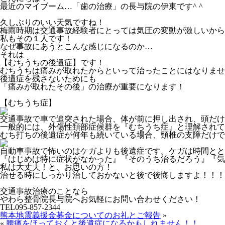
最近のマイブーム…「歯の治療」の長与院の伊東です^ ^
久しぶりのいい天気ですね！
梅雨時期は交通事故経験者にとっては気圧の変動が激しいから
私もその１人です！
なぜ事故にあうとこんな感じになるのか…
それは
【むちうちの後遺症】です！
むちうちは痛みが取れたからといって治ったことにはなりませ
後遺症を残さないためにも
「痛みが取れたその後」の治療が重要になります！
【むちうち症】
交通事故で車で追突された場合、体が前に押し出され、頭だけ
一般的には、外傷性頚部症候群を『むちうち症』と理解されて
むち打ちの後遺症が何年も続いている場合、頸椎の支障だけで
自動車事故で怖いのはケガよりも後遺症です。ケガは時間とと
『はじめは特に症状がなかった』『そのうち治るだろう』『気
私は大丈夫！と、お思いの方！
治せる時にしっかり治しておかないと後で後悔しますよ！！！
交通事故治療のことなら
やわら整骨院長与院へお気軽にお問い合わせください！
TEL095-857-2344
熊本地震義援金募金についてのお礼とご報告
»
«
腰痛をほっておくと後遺症になるかもしれません！！