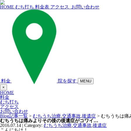
HOME
むち打ち
料金表
アクセス
お問い合わせ
料金
院を探す
MENU
×
HOME
料金
むち打ち
アクセス
お問い合わせ
Blog記事一覧
>
むちうち治療
,
交通事故
,
後遺症
> むちうちは
むちうちは痛みよりその後の後遺症がコワイ…
2016.07.14 | Category:
むちうち治療
,
交通事故
,
後遺症
こんにちは！