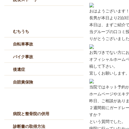
おはようございます
交通事故治療メニュー
長男が本日より2泊3
本日は、まずご紹介です(
むちうち
当グループの口コミ投
りがとうございました
自転車事故
お気づきでない方に
バイク事故
オフィシャルホーム
稿して下さい。
後遺症
宜しくお願いします
自賠責保険
当院ではネット予約
ホームページやエキ
交通事故Q&A
昨日、ご相談があり
２週間前にガードレ
病院と整骨院の併用
すか？
という質問でした。
診断書の取得方法
病院に行っていなか