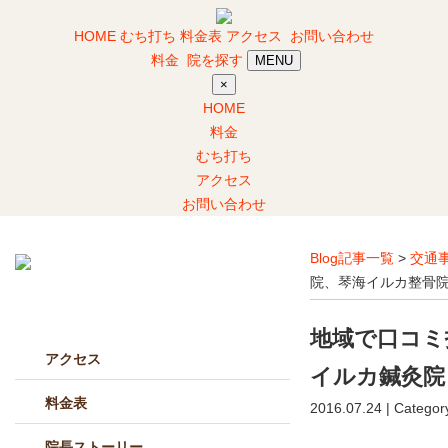
HOME
むち打ち
料金表
アクセス
お問い合わせ
料金
院を探す
MENU
×
HOME
料金
むち打ち
アクセス
お問い合わせ
Blog記事一覧
>
交通
院、琴海イルカ整骨
当院について
地域で口コミ
アクセス
イルカ鍼灸院
料金表
2016.07.24 | Categor
院長ストーリー