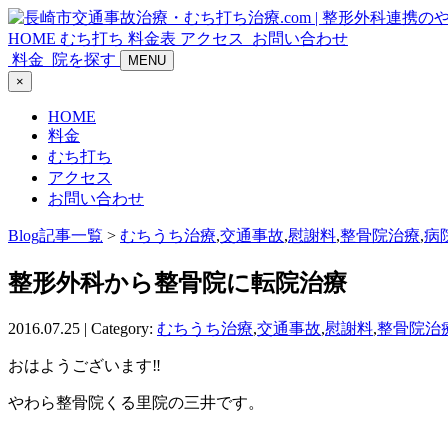
HOME
むち打ち
料金表
アクセス
お問い合わせ
料金
院を探す
MENU
×
HOME
料金
むち打ち
アクセス
お問い合わせ
Blog記事一覧
>
むちうち治療
,
交通事故
,
慰謝料
,
整骨院治療
,
病
整形外科から整骨院に転院治療
2016.07.25 | Category:
むちうち治療
,
交通事故
,
慰謝料
,
整骨院治
おはようございます‼
やわら整骨院くる里院の三井です。