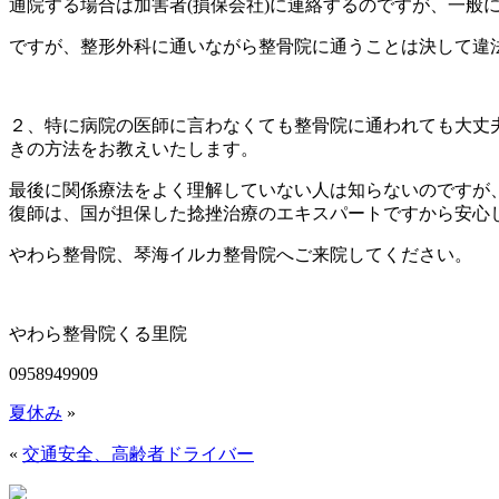
通院する場合は加害者(損保会社)に連絡するのですが、一
ですが、整形外科に通いながら整骨院に通うことは決して違
２、特に病院の医師に言わなくても整骨院に通われても大丈
きの方法をお教えいたします。
最後に関係療法をよく理解していない人は知らないのですが
復師は、国が担保した捻挫治療のエキスパートですから安心
やわら整骨院、琴海イルカ整骨院へご来院してください。
やわら整骨院くる里院
0958949909
夏休み
»
«
交通安全、高齢者ドライバー