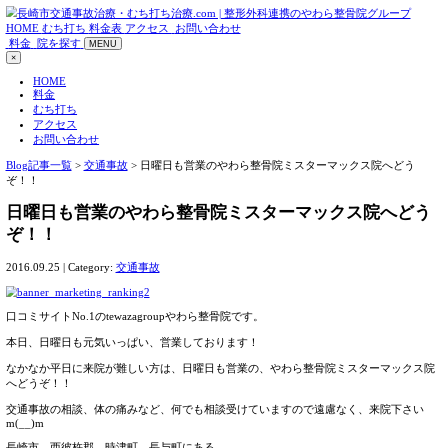
HOME
むち打ち
料金表
アクセス
お問い合わせ
料金
院を探す
MENU
×
HOME
料金
むち打ち
アクセス
お問い合わせ
Blog記事一覧
>
交通事故
> 日曜日も営業のやわら整骨院ミス
ぞ！！
日曜日も営業のやわら整骨院ミスター
ぞ！！
2016.09.25 | Category:
交通事故