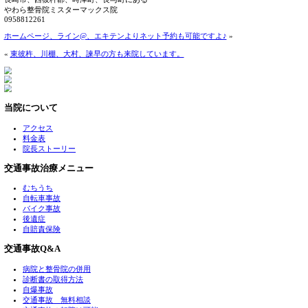
口コミサイトNo.1のtewazagroupやわら整骨院です。
本日、日曜日も元気いっぱい、営業しております！
なかなか平日に来院が難しい方は、日曜日も営業の、やわら
へどうぞ！！
交通事故の相談、体の痛みなど、何でも相談受けていますの
m(__)m
長崎市、西彼杵郡、時津町、長与町にある
やわら整骨院ミスターマックス院
0958812261
ホームページ、ライン@、エキテンよりネット予約も可能です
«
東彼杵、川棚、大村、諫早の方も来院しています。
当院について