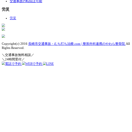
アクセス
料金表
院長ストーリー
交通事故治療メニュー
むちうち
自転車事故
バイク事故
後遺症
自賠責保険
交通事故Q&A
病院と整骨院の併用
診断書の取得方法
自爆事故
交通事故 無料相談
交通事故の転院は可能