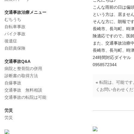
こんにちは♪
こんな雨前の日は偏
交通事故治療メニュー
という方は、居ませ
むちうち
そんな方に、朗報で
自転車事故
長崎市、長与町、時
バイク事故
険適応ですので、医
後遺症
また、交通事故治療
自賠責保険
長崎市、長与町、時
24時間対応ダイヤル
交通事故Q&A
0958572344
病院と整骨院の併用
診断書の取得方法
«
転院は、可能です
自爆事故
くお問い合わせくだ
交通事故 無料相談
交通事故の転院は可能
労災
労災