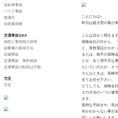
自転車事故
バイク事故
こんにちは♪
後遺症
昨日は超大型の風が来
自賠責保険
交通事故Q&A
こんな話をく聞きま
病院と整骨院の併用
保険会社の方から、
診断書の取得方法
と、突然電話がかか
自爆事故
または、相手の保険
交通事故 無料相談
とか、全く理不尽な
交通事故の転院は可能
たいていの人が、そ
そんなときは、長崎
労災
全てお任せ下さい。
労災
どうしても、保険会
その方法の一つに被
ます。
面倒な手続きや、気
何かわからない事が
宜しくお願いします