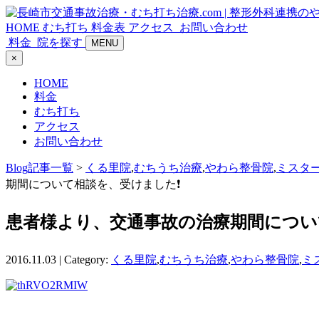
HOME
むち打ち
料金表
アクセス
お問い合わせ
料金
院を探す
MENU
×
HOME
料金
むち打ち
アクセス
お問い合わせ
Blog記事一覧
>
くる里院
,
むちうち治療
,
やわら整骨院
,
ミスタ
期間について相談を、受けました❗
患者様より、交通事故の治療期間につい
2016.11.03 | Category:
くる里院
,
むちうち治療
,
やわら整骨院
,
ミ