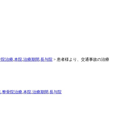
骨院治療
,
本院
,
治療期間
,
長与院
> 患者様より、交通事故の治療
点
,
整骨院治療
,
本院
,
治療期間
,
長与院