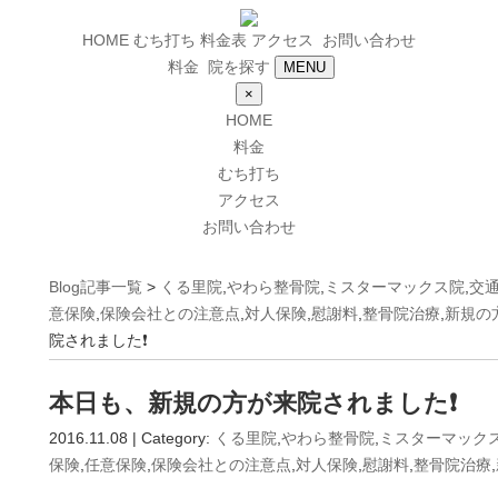
HOME
むち打ち
料金表
アクセス
お問い合わせ
料金
院を探す
MENU
×
HOME
料金
むち打ち
アクセス
お問い合わせ
Blog記事一覧
>
くる里院
,
やわら整骨院
,
ミスターマックス院
,
交
意保険
,
保険会社との注意点
,
対人保険
,
慰謝料
,
整骨院治療
,
新規の
院されました❗
本日も、新規の方が来院されました❗
2016.11.08 | Category:
くる里院
,
やわら整骨院
,
ミスターマック
保険
,
任意保険
,
保険会社との注意点
,
対人保険
,
慰謝料
,
整骨院治療
,