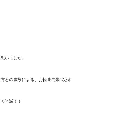
と思いました。
の方との事故による、お怪我で来院され
痛み半減！！