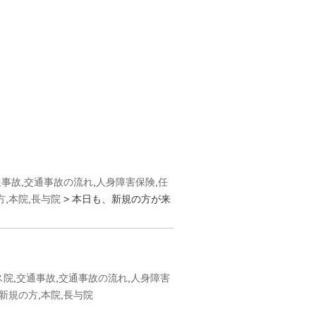
通事故
,
交通事故の流れ
,
人身障害保険
,
任
方
,
本院
,
長与院
> 本日も、新規の方が来
ス院
,
交通事故
,
交通事故の流れ
,
人身障害
新規の方
,
本院
,
長与院