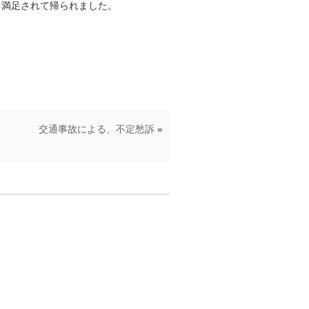
、満足されて帰られました。
交通事故による、不定愁訴
»