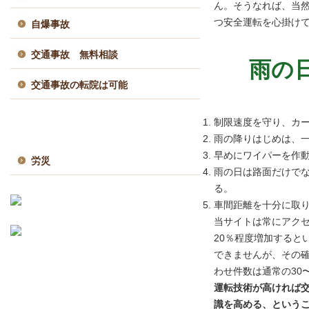
ん。そうなれば、当
つ安全運転を心掛け
自爆事故
交通事故 無料相談
雨の
交通事故の転院は可能
制限速度を守り、カ
労災
雨の降りはじめは、
早めにワイパーを作
労災
雨の日は路面だけで
る。
車間距離を十分に取
当サイトは常にアク
20％程度増加すると
できませんが、その
わせ件数は通常の30
運転技術が高ければ
識を高める、という