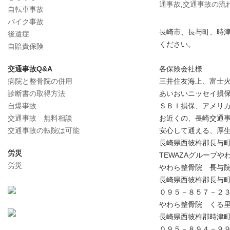
通事故
,
交通事故の流
自転車事故
バイク事故
長崎市、長与町、時
後遺症
ください。
自賠責保険
交通事故Q&A
各保険会社様
病院と整骨院の併用
三井住友海上、富士
診断書の取得方法
あいおいニッセイ損
自爆事故
ＳＢＩ損保、アメリ
交通事故 無料相談
お近くの、長崎交通
交通事故の転院は可能
安心して通える、厚
長崎県西彼杵郡長与
労災
TEWAZAグループや
労災
やわら整骨院 長与
長崎県西彼杵郡長与
０９５－８５７－２
やわら整骨院 くる
長崎県西彼杵郡時津
０９５－８９４－９