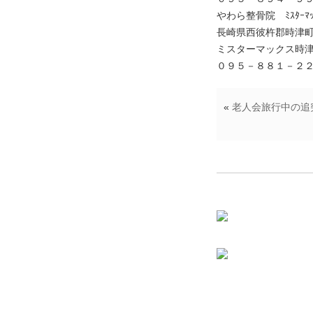
やわら整骨院 ﾐｽﾀｰﾏｯ
長崎県西彼杵郡時津
ミスターマックス時
０９５－８８１－２
«
老人会旅行中の追