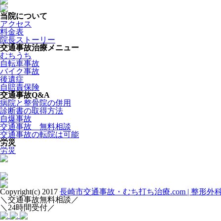
当院について
アクセス
料金表
院長ストーリー
交通事故治療メニュー
むちうち
自転車事故
バイク事故
後遺症
自賠責保険
交通事故Q&A
病院と整骨院の併用
診断書の取得方法
自爆事故
交通事故 無料相談
交通事故の転院は可能
労災
労災
Copyright(c) 2017
長崎市交通事故・むち打ち治療.com | 整形
＼交通事故無料相談／
＼24時間受付／