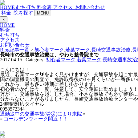
HOME
むち打ち
料金表
アクセス
お問い合わせ
料金
院を探す
MENU
×
HOME
料金
むち打ち
アクセス
お問い合わせ
Blog記事一覧
>
初心者マーク
,
若葉マーク
,
長崎交通事故治療
,
長
長崎市の交通事故治療は、やわら整骨院まで
2017.04.15 | Category:
初心者マーク
,
若葉マーク
,
長崎交通事故治
こんにちは！
最近、若葉マーク🔰をよく見かけますが、交通事故を起こす
国の調査機関の調査で、免許取得後の3ヶ月くらいが一番多い
これから、最も多い時期に差し掛かります。
初心者のかたは今一度、注意して、安全運転に勤めましょう！
万が一、交通事故を起こした場合、小さな事故でも必ず警察に
分からないことがありましたら、長崎交通事故治療センターや
24時間対応ダイヤル
0958572344
通勤途中の交通事故(労災)により来院
»
«
ゴールデンウィーク間近！！