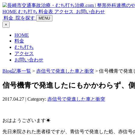
HOME
むち打ち
料金表
アクセス
お問い合わせ
料金
院を探す
MENU
×
HOME
料金
むち打ち
アクセス
お問い合わせ
Blog記事一覧
>
赤信号で発進した車と衝突
> 信号機青で発
信号機青で発進したにもかかわらず、
2017.04.27 | Category:
赤信号で発進した車と衝突
おはようございます☀
先日来院された患者様ですが、青信号で発進した処、赤信号