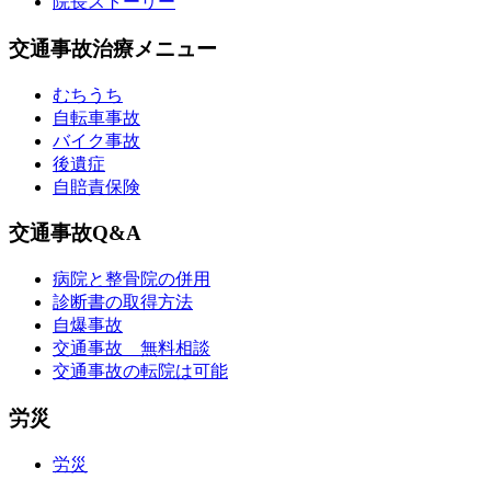
院長ストーリー
交通事故治療メニュー
むちうち
自転車事故
バイク事故
後遺症
自賠責保険
交通事故Q&A
病院と整骨院の併用
診断書の取得方法
自爆事故
交通事故 無料相談
交通事故の転院は可能
労災
労災