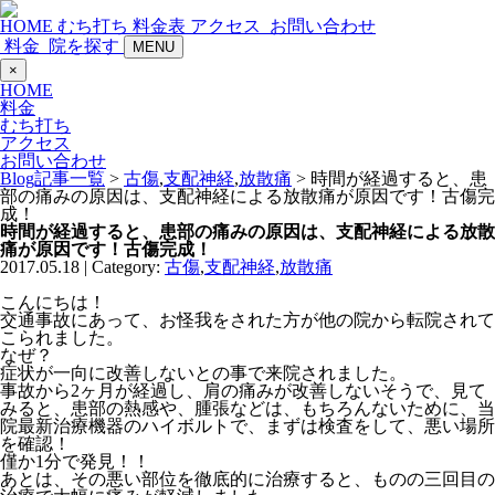
HOME
むち打ち
料金表
アクセス
お問い合わせ
料金
院を探す
MENU
×
HOME
料金
むち打ち
アクセス
お問い合わせ
Blog記事一覧
>
古傷
,
支配神経
,
放散痛
> 時間が経過すると、患
部の痛みの原因は、支配神経による放散痛が原因です！古傷完
成！
時間が経過すると、患部の痛みの原因は、支配神経による放散
痛が原因です！古傷完成！
2017.05.18 | Category:
古傷
,
支配神経
,
放散痛
こんにちは！
交通事故にあって、お怪我をされた方が他の院から転院されて
こられました。
なぜ？
症状が一向に改善しないとの事で来院されました。
事故から2ヶ月が経過し、肩の痛みが改善しないそうで、見て
みると、患部の熱感や、腫張などは、もちろんないために、当
院最新治療機器のハイボルトで、まずは検査をして、悪い場所
を確認！
僅か1分で発見！！
あとは、その悪い部位を徹底的に治療すると、ものの三回目の