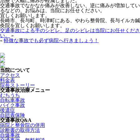
治療で大幅に痛みが軽減しました。
交通事故でなかなか痛みが改善しない、逆に痛みが増加してい
るなどの、お悩みは、当院にお任せください。
宜しくお願いします。
長崎市、長与町、時津町にある、やわら整骨院、長与イルカ鍼
灸院を宜しくお願いします。
交通事故による手のシビレ、足のシビレは当院にお任せくださ
い。
»
«
軽微な事故でも必ず病院へ行きましょう！
当院について
アクセス
料金表
院長ストーリー
交通事故治療メニュー
むちうち
自転車事故
バイク事故
後遺症
自賠責保険
交通事故Q&A
病院と整骨院の併用
診断書の取得方法
自爆事故