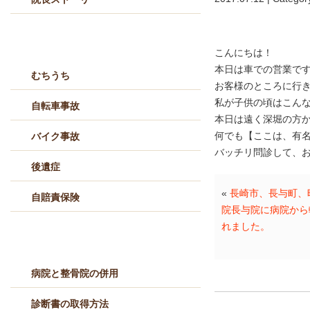
交通事故治療メニュー
こんにちは！
本日は車での営業で
むちうち
お客様のところに行き
私が子供の頃はこん
自転車事故
本日は遠く深堀の方
何でも【ここは、有名
バイク事故
バッチリ問診して、
後遺症
«
長崎市、長与町、
自賠責保険
院長与院に病院から
れました。
交通事故Q&A
病院と整骨院の併用
診断書の取得方法