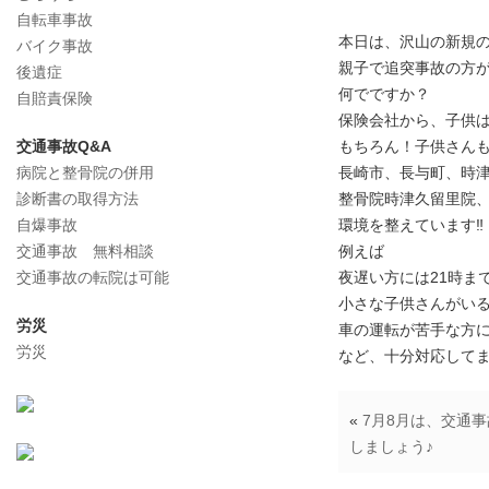
自転車事故
本日は、沢山の新規
バイク事故
親子で追突事故の方
後遺症
何でですか？
自賠責保険
保険会社から、子供
交通事故Q&A
もちろん！子供さん
病院と整骨院の併用
長崎市、長与町、時
診断書の取得方法
整骨院時津久留里院
自爆事故
環境を整えています‼
交通事故 無料相談
例えば
交通事故の転院は可能
夜遅い方には21時ま
小さな子供さんがい
労災
車の運転が苦手な方
労災
など、十分対応して
«
7月8月は、交通
しましょう♪