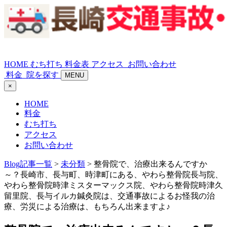
HOME
むち打ち
料金表
アクセス
お問い合わせ
料金
院を探す
MENU
×
HOME
料金
むち打ち
アクセス
お問い合わせ
Blog記事一覧
>
未分類
> 整骨院で、治療出来るんですか
～？長崎市、長与町、時津町にある、やわら整骨院長与院、
やわら整骨院時津ミスターマックス院、やわら整骨院時津久
留里院、長与イルカ鍼灸院は、交通事故によるお怪我の治
療、労災による治療は、もちろん出来ますよ♪