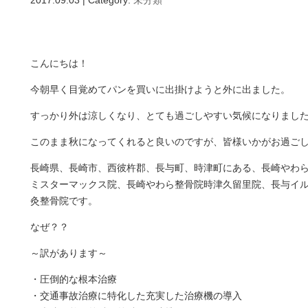
2017.09.03 | Category:
未分類
こんにちは！
今朝早く目覚めてパンを買いに出掛けようと外に出ました。
すっかり外は涼しくなり、とても過ごしやすい気候になりまし
このまま秋になってくれると良いのですが、皆様いかがお過ご
長崎県、長崎市、西彼杵郡、長与町、時津町にある、長崎やわ
ミスターマックス院、長崎やわら整骨院時津久留里院、長与イ
灸整骨院です。
なぜ？？
～訳があります～
・圧倒的な根本治療
・交通事故治療に特化した充実した治療機の導入