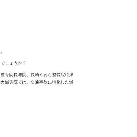
た。
しでしょうか？
ら整骨院長与院、長崎やわら整骨院時津
ルカ鍼灸院では、交通事故に特化した鍼