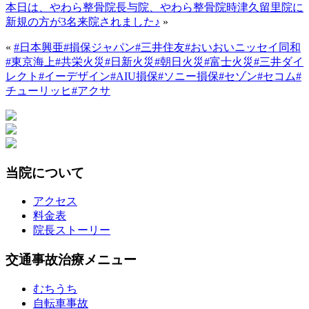
本日は、やわら整骨院長与院、やわら整骨院時津久留里院に
新規の方が3名来院されました♪
»
«
#日本興亜#損保ジャパン#三井住友#おいおいニッセイ同和
#東京海上#共栄火災#日新火災#朝日火災#富士火災#三井ダイ
レクト#イーデザイン#AIU損保#ソニー損保#セゾン#セコム#
チューリッヒ#アクサ
当院について
アクセス
料金表
院長ストーリー
交通事故治療メニュー
むちうち
自転車事故