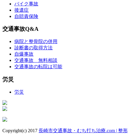
バイク事故
後遺症
自賠責保険
交通事故Q&A
病院と整骨院の併用
診断書の取得方法
自爆事故
交通事故 無料相談
交通事故の転院は可能
労災
労災
Copyright(c) 2017
長崎市交通事故・むち打ち治療.com | 整形