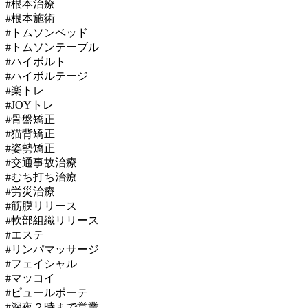
#根本治療
#根本施術
#トムソンベッド
#トムソンテーブル
#ハイボルト
#ハイボルテージ
#楽トレ
#JOYトレ
#骨盤矯正
#猫背矯正
#姿勢矯正
#交通事故治療
#むち打ち治療
#労災治療
#筋膜リリース
#軟部組織リリース
#エステ
#リンパマッサージ
#フェイシャル
#マッコイ
#ピュールポーテ
#深夜２時まで営業