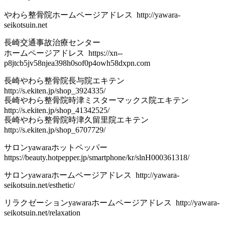
やわら整骨院ホームページアドレス http://yawara-
seikotsuin.net
長崎交通事故治療センター
ホームページアドレス https://xn--
p8jtcb5jv58njea398h0sof0p4owh58dxpn.com
長崎やわら整骨院長与院エキテン
http://s.ekiten.jp/shop_3924335/
長崎やわら整骨院時津ミスターマックス院エキテン
http://s.ekiten.jp/shop_41342525/
長崎やわら整骨院時津久留里院エキテン
http://s.ekiten.jp/shop_6707729/
サロンyawaraホットペッパー
https://beauty.hotpepper.jp/smartphone/kr/slnH000361318/
サロンyawaraホームページアドレス http://yawara-
seikotsuin.net/esthetic/
リラクゼーションyawaraホームページアドレス http://yawara-
seikotsuin.net/relaxation