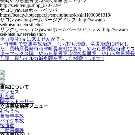
長崎やわら整骨院時津久留里院エキテン
http://s.ekiten.jp/shop_6707729/
サロンyawaraホットペッパー
https://beauty.hotpepper.jp/smartphone/kr/slnH000361318/
サロンyawaraホームページアドレス http://yawara-
seikotsuin.net/esthetic/
リラクゼーションyawaraホームページアドレス http://yawara-
seikotsuin.net/relaxation
全力朝礼♪見に来ませんか？
»
«
時津町で交通事故治療、むち打ち治療、労災治療に特化し
た、長崎県長崎市時津町長与町にある、やわら整骨院時津ミス
ターマックス院、やわら整骨院時津久留里院、やわら整骨院長
与院、長与イルカ鍼灸院を宜しくお願いします‼
当院について
アクセス
料金表
院長ストーリー
交通事故治療メニュー
むちうち
自転車事故
バイク事故
後遺症
自賠責保険