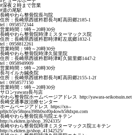
#ピュールポーテ
#深夜２時まで営業
#道の尾駅
長崎やわら整骨院長与院
住所：長崎県西彼杵郡長与町高田郷2185-1
tel：0958572344
営業時間：9時～20時30分
長崎やわら整骨院時津ミスターマックス院
住所：長崎県西彼杵郡時津町左底郷1832-1
tel：0958812261
営業時間：9時～20時30分
長崎やわら整骨院時津久留里院
住所：長崎県西彼杵郡時津町久留里郷1447-2
tel：0958949909
営業時間：9時～20時30分
長与イルカ鍼灸院
住所：長崎県西彼杵郡長与町高田郷2155-1-2f
tel：0958577150
営業時間：9時～20時30分
サロンyawara長与店
やわら整骨院ホームページアドレス http://yawara-seikotsuin.net
長崎交通事故治療センター
ホームページアドレス https://xn--
p8jtcb5jv58njea398h0sof0p4owh58dxpn.com
長崎やわら整骨院長与院エキテン
http://s.ekiten.jp/shop_3924335/
長崎やわら整骨院時津ミスターマックス院エキテン
http://s.ekiten.jp/shop_41342525/