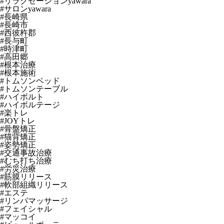
#リラクゼーションyawara
#サロンyawara
#長崎県
#長崎市
#西彼杵郡
#長与町
#時津町
#高田郷
#根本治療
#根本施術
#トムソンベッド
#トムソンテーブル
#ハイボルト
#ハイボルテージ
#楽トレ
#JOYトレ
#骨盤矯正
#猫背矯正
#姿勢矯正
#交通事故治療
#むち打ち治療
#労災治療
#筋膜リリース
#軟部組織リリース
#エステ
#リンパマッサージ
#フェイシャル
#マッコイ