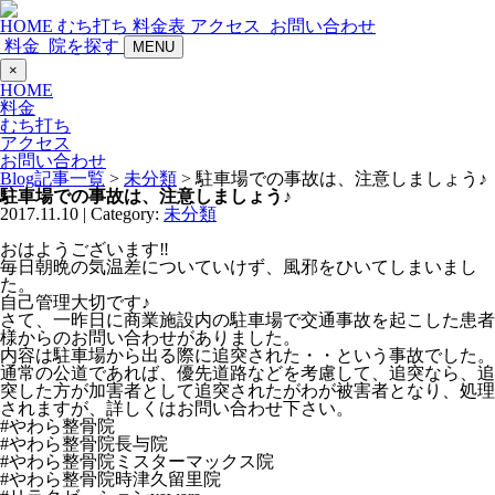
HOME
むち打ち
料金表
アクセス
お問い合わせ
料金
院を探す
MENU
×
HOME
料金
むち打ち
アクセス
お問い合わせ
Blog記事一覧
>
未分類
> 駐車場での事故は、注意しましょう♪
駐車場での事故は、注意しましょう♪
2017.11.10 | Category:
未分類
おはようございます‼
毎日朝晩の気温差についていけず、風邪をひいてしまいまし
た。
自己管理大切です♪
さて、一昨日に商業施設内の駐車場で交通事故を起こした患者
様からのお問い合わせがありました。
内容は駐車場から出る際に追突された・・という事故でした。
通常の公道であれば、優先道路などを考慮して、追突なら、追
突した方が加害者として追突されたがわが被害者となり、処理
されますが、詳しくはお問い合わせ下さい。
#やわら整骨院
#やわら整骨院長与院
#やわら整骨院ミスターマックス院
#やわら整骨院時津久留里院