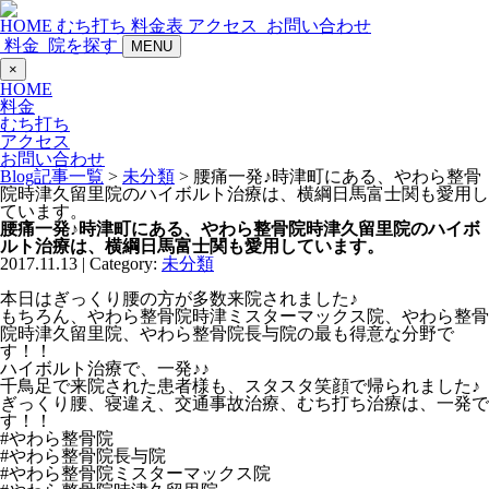
HOME
むち打ち
料金表
アクセス
お問い合わせ
料金
院を探す
MENU
×
HOME
料金
むち打ち
アクセス
お問い合わせ
Blog記事一覧
>
未分類
> 腰痛一発♪時津町にある、やわら整骨
院時津久留里院のハイボルト治療は、横綱日馬富士関も愛用し
ています。
腰痛一発♪時津町にある、やわら整骨院時津久留里院のハイボ
ルト治療は、横綱日馬富士関も愛用しています。
2017.11.13 | Category:
未分類
本日はぎっくり腰の方が多数来院されました♪
もちろん、やわら整骨院時津ミスターマックス院、やわら整骨
院時津久留里院、やわら整骨院長与院の最も得意な分野で
す！！
ハイボルト治療で、一発♪♪
千鳥足で来院された患者様も、スタスタ笑顔で帰られました♪
ぎっくり腰、寝違え、交通事故治療、むち打ち治療は、一発で
す！！
#やわら整骨院
#やわら整骨院長与院
#やわら整骨院ミスターマックス院