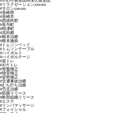
#やわら整骨院時津久留里院
#リラクゼーションyawara
#サロンyawara
#長崎県
#長崎市
#西彼杵郡
#長与町
#時津町
#高田郷
#根本治療
#根本施術
#トムソンベッド
#トムソンテーブル
#ハイボルト
#ハイボルテージ
#楽トレ
#JOYトレ
#骨盤矯正
#猫背矯正
#姿勢矯正
#交通事故治療
#むち打ち治療
#労災治療
#筋膜リリース
#軟部組織リリース
#エステ
#リンパマッサージ
#フェイシャル