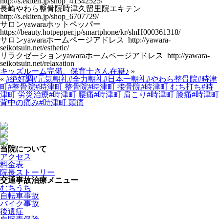
http://s.ekiten.jp/shop_41342525/
長崎やわら整骨院時津久留里院エキテン
http://s.ekiten.jp/shop_6707729/
サロンyawaraホットペッパー
https://beauty.hotpepper.jp/smartphone/kr/slnH000361318/
サロンyawaraホームページアドレス http://yawara-
seikotsuin.net/esthetic/
リラクゼーションyawaraホームページアドレス http://yawara-
seikotsuin.net/relaxation
キッズルーム完備、保育士さん在籍♪
»
«
#絶好調#元気朝礼#全力朝礼#日本一朝礼#やわら整骨院#時津
町#整骨院#時津町 整骨院#時津町 接骨院#時津町 むち打ち#時
津町 労災治療#時津町 腰痛#時津町 肩こり#時津町 膝痛#時津町
背中の痛み#時津町 頭痛
当院について
アクセス
料金表
院長ストーリー
交通事故治療メニュー
むちうち
自転車事故
バイク事故
後遺症