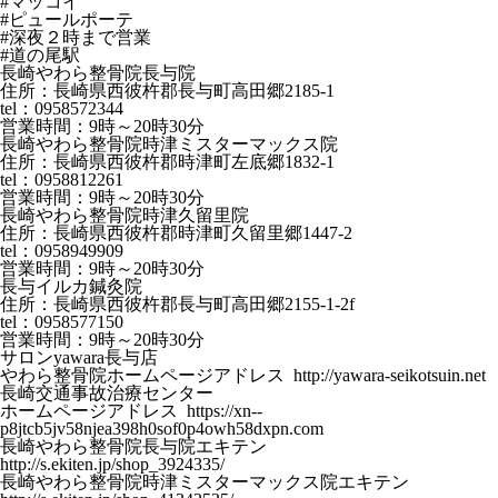
#マッコイ
#ピュールポーテ
#深夜２時まで営業
#道の尾駅
長崎やわら整骨院長与院
住所：長崎県西彼杵郡長与町高田郷2185-1
tel：0958572344
営業時間：9時～20時30分
長崎やわら整骨院時津ミスターマックス院
住所：長崎県西彼杵郡時津町左底郷1832-1
tel：0958812261
営業時間：9時～20時30分
長崎やわら整骨院時津久留里院
住所：長崎県西彼杵郡時津町久留里郷1447-2
tel：0958949909
営業時間：9時～20時30分
長与イルカ鍼灸院
住所：長崎県西彼杵郡長与町高田郷2155-1-2f
tel：0958577150
営業時間：9時～20時30分
サロンyawara長与店
やわら整骨院ホームページアドレス http://yawara-seikotsuin.net
長崎交通事故治療センター
ホームページアドレス https://xn--
p8jtcb5jv58njea398h0sof0p4owh58dxpn.com
長崎やわら整骨院長与院エキテン
http://s.ekiten.jp/shop_3924335/
長崎やわら整骨院時津ミスターマックス院エキテン