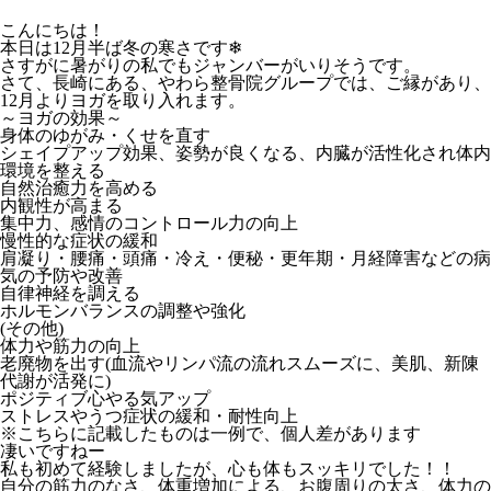
こんにちは！
本日は12月半ば冬の寒さです❄
さすがに暑がりの私でもジャンバーがいりそうです。
さて、長崎にある、やわら整骨院グループでは、ご縁があり、
12月よりヨガを取り入れます。
～ヨガの効果～
身体のゆがみ・くせを直す
シェイプアップ効果、姿勢が良くなる、内臓が活性化され体内
環境を整える
自然治癒力を高める
内観性が高まる
集中力、感情のコントロール力の向上
慢性的な症状の緩和
肩凝り・腰痛・頭痛・冷え・便秘・更年期・月経障害などの病
気の予防や改善
自律神経を調える
ホルモンバランスの調整や強化
(その他)
体力や筋力の向上
老廃物を出す(血流やリンパ流の流れスムーズに、美肌、新陳
代謝が活発に)
ポジティブ心やる気アップ
ストレスやうつ症状の緩和・耐性向上
※こちらに記載したものは一例で、個人差があります
凄いですねー
私も初めて経験しましたが、心も体もスッキリでした！！
自分の筋力のなさ、体重増加による、お腹周りの太さ、体力の