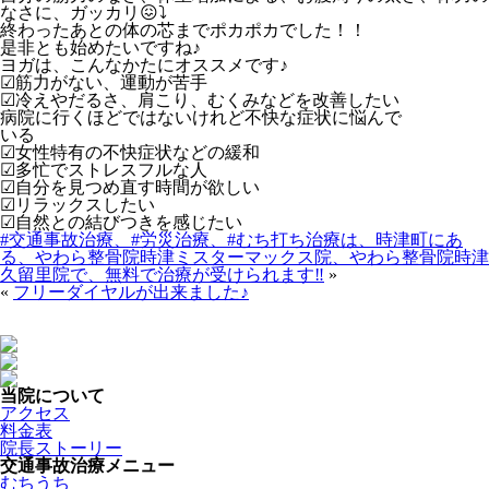
なさに、ガッカリ😖⤵
終わったあとの体の芯までポカポカでした！！
是非とも始めたいですね♪
ヨガは、こんなかたにオススメです♪
☑筋力がない、運動が苦手
☑冷えやだるさ、肩こり、むくみなどを改善したい
病院に行くほどではないけれど不快な症状に悩んで
いる
☑女性特有の不快症状などの緩和
☑多忙でストレスフルな人
☑自分を見つめ直す時間が欲しい
☑リラックスしたい
☑自然との結びつきを感じたい
#交通事故治療、#労災治療、#むち打ち治療は、時津町にあ
る、やわら整骨院時津ミスターマックス院、やわら整骨院時津
久留里院で、無料で治療が受けられます‼
»
«
フリーダイヤルが出来ました♪
当院について
アクセス
料金表
院長ストーリー
交通事故治療メニュー
むちうち