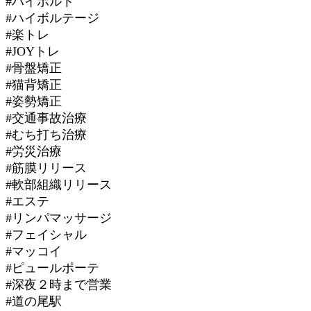
#ハイボルト
#ハイボルテージ
#楽トレ
#JOYトレ
#骨盤矯正
#猫背矯正
#姿勢矯正
#交通事故治療
#むち打ち治療
#労災治療
#筋膜リリース
#軟部組織リリース
#エステ
#リンパマッサージ
#フェイシャル
#マッコイ
#ピュールポーテ
#深夜２時まで営業
#道の尾駅