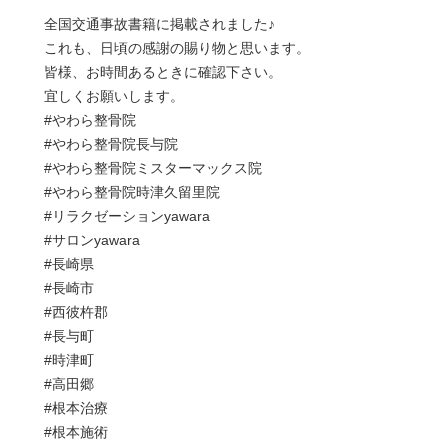
全国交通事故書籍に掲載されました♪
これも、日頃の感謝の賜り物と思います。
皆様、お時間あるときに確認下さい。
宜しくお願いします。
#やわら整骨院
#やわら整骨院長与院
#やわら整骨院ミスターマックス院
#やわら整骨院時津久留里院
#リラクゼーションyawara
#サロンyawara
#長崎県
#長崎市
#西彼杵郡
#長与町
#時津町
#高田郷
#根本治療
#根本施術