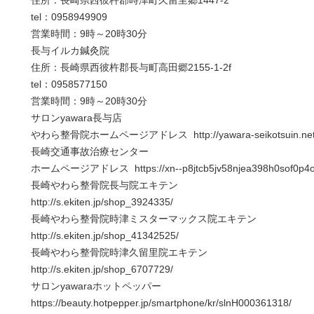
住所：長崎県西彼杵郡時津町久留里郷1447-2
tel：0958949909
営業時間：9時～20時30分
長与イルカ鍼灸院
住所：長崎県西彼杵郡長与町高田郷2155-1-2f
tel：0958577150
営業時間：9時～20時30分
サロンyawara長与店
やわら整骨院ホームページアドレス http://yawara-seikotsuin.ne
長崎交通事故治療センター
ホームページアドレス https://xn--p8jtcb5jv58njea398h0sof0p4
長崎やわら整骨院長与院エキテン
http://s.ekiten.jp/shop_3924335/
長崎やわら整骨院時津ミスターマックス院エキテン
http://s.ekiten.jp/shop_41342525/
長崎やわら整骨院時津久留里院エキテン
http://s.ekiten.jp/shop_6707729/
サロンyawaraホットペッパー
https://beauty.hotpepper.jp/smartphone/kr/slnH000361318/