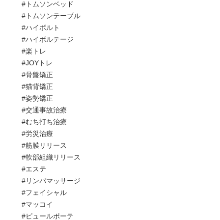
#トムソンベッド
#トムソンテーブル
#ハイボルト
#ハイボルテージ
#楽トレ
#JOYトレ
#骨盤矯正
#猫背矯正
#姿勢矯正
#交通事故治療
#むち打ち治療
#労災治療
#筋膜リリース
#軟部組織リリース
#エステ
#リンパマッサージ
#フェイシャル
#マッコイ
#ピュールポーテ