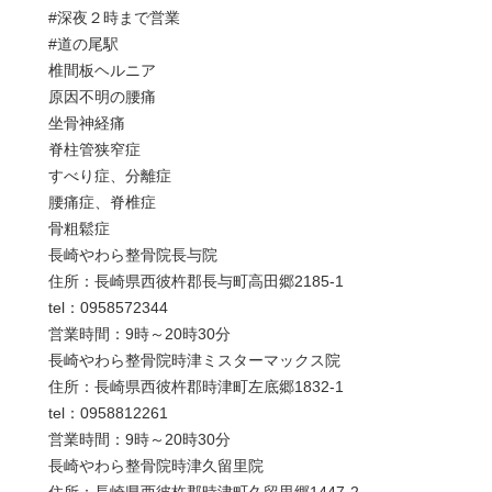
#深夜２時まで営業
#道の尾駅
椎間板ヘルニア
原因不明の腰痛
坐骨神経痛
脊柱管狭窄症
すべり症、分離症
腰痛症、脊椎症
骨粗鬆症
長崎やわら整骨院長与院
住所：長崎県西彼杵郡長与町高田郷2185-1
tel：0958572344
営業時間：9時～20時30分
長崎やわら整骨院時津ミスターマックス院
住所：長崎県西彼杵郡時津町左底郷1832-1
tel：0958812261
営業時間：9時～20時30分
長崎やわら整骨院時津久留里院