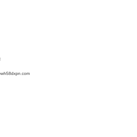
t
owh58dxpn.com