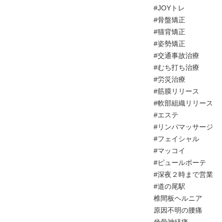
#JOYトレ
#骨盤矯正
#猫背矯正
#姿勢矯正
#交通事故治療
#むち打ち治療
#労災治療
#筋膜リリース
#軟部組織リリース
#エステ
#リンパマッサージ
#フェイシャル
#マッコイ
#ピュールポーテ
#深夜２時まで営業
#道の尾駅
椎間板ヘルニア
原因不明の腰痛