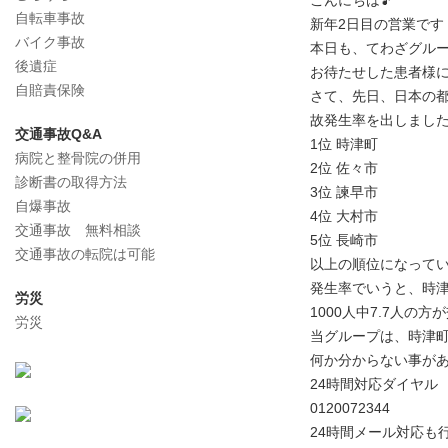
こんにちは🎵
自転車事故
新年2日目の営業です
バイク事故
本日も、てわざグルー
後遺症
お待たせした患者様
自賠責保険
さて、先日、日本の
故発生率を出しまし
交通事故Q&A
1位 時津町
病院と整骨院の併用
2位 佐々市
診断書の取得方法
3位 諫早市
自爆事故
4位 大村市
交通事故 無料相談
5位 長崎市
交通事故の転院は可能
以上の順位になって
発生率でいうと、時津
労災
1000人中7.7人の
労災
当グループは、時津
何か分からない事が
24時間対応ダイヤル
0120072344
24時間メール対応も