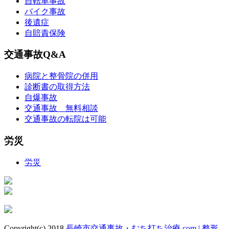
自転車事故
バイク事故
後遺症
自賠責保険
交通事故Q&A
病院と整骨院の併用
診断書の取得方法
自爆事故
交通事故 無料相談
交通事故の転院は可能
労災
労災
Copyright(c) 2018
長崎市交通事故・むち打ち治療.com | 整形