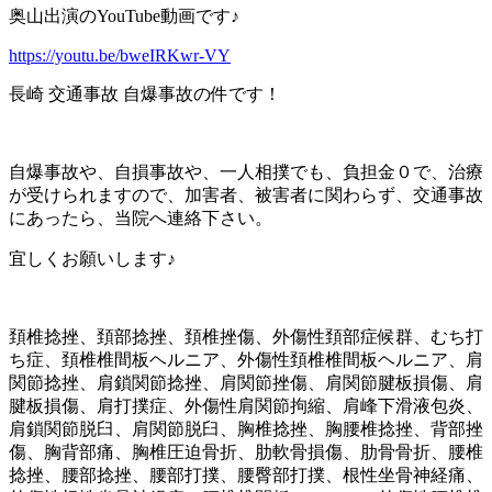
奥山出演のYouTube動画です♪
https://youtu.be/bweIRKwr-VY
長崎 交通事故 自爆事故の件です！
自爆事故や、自損事故や、一人相撲でも、負担金０で、治療
が受けられますので、加害者、被害者に関わらず、交通事故
にあったら、当院へ連絡下さい。
宜しくお願いします♪
頚椎捻挫、頚部捻挫、頚椎挫傷、外傷性頚部症候群、むち打
ち症、頚椎椎間板ヘルニア、外傷性頚椎椎間板ヘルニア、肩
関節捻挫、肩鎖関節捻挫、肩関節挫傷、肩関節腱板損傷、肩
腱板損傷、肩打撲症、外傷性肩関節拘縮、肩峰下滑液包炎、
肩鎖関節脱臼、肩関節脱臼、胸椎捻挫、胸腰椎捻挫、背部挫
傷、胸背部痛、胸椎圧迫骨折、肋軟骨損傷、肋骨骨折、腰椎
捻挫、腰部捻挫、腰部打撲、腰臀部打撲、根性坐骨神経痛、