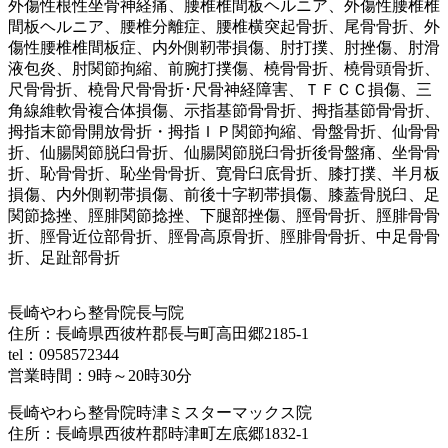
外傷性根性坐骨神経痛、腰椎椎間板ヘルニア、外傷性腰椎椎
間板ヘルニア、腰椎分離症、腰椎横突起骨折、尾骨骨折、外
傷性腰椎椎間板症、内外側靭帯損傷、肘打撲、肘挫傷、肘滑
液包炎、肘関節拘縮、前腕打撲傷、橈骨骨折、橈骨頭骨折、
尺骨骨折、橈骨尺骨骨折･尺骨神経障害、ＴＦＣＣ損傷、三
角線維軟骨複合体損傷、示指基節骨骨折、拇指基節骨骨折、
拇指末節骨開放骨折・拇指ＩＰ関節拘縮、骨盤骨折、仙骨骨
折、仙腸関節脱臼骨折、仙腸関節脱臼骨折後骨盤痛、坐骨骨
折、恥骨骨折、恥坐骨骨折、寛骨臼底骨折、膝打撲、半月板
損傷、内外側靭帯損傷、前後十字靭帯損傷、膝蓋骨脱臼、足
関節捻挫、脛腓関節捻挫、下腿部挫傷、脛骨骨折、脛腓骨骨
折、脛骨近位部骨折、脛骨高原骨折、脛腓骨骨折、中足骨骨
折、足趾部骨折
長崎やわら整骨院長与院
住所：長崎県西彼杵郡長与町高田郷2185-1
tel：0958572344
営業時間：9時～20時30分
長崎やわら整骨院時津ミスターマックス院
住所：長崎県西彼杵郡時津町左底郷1832-1