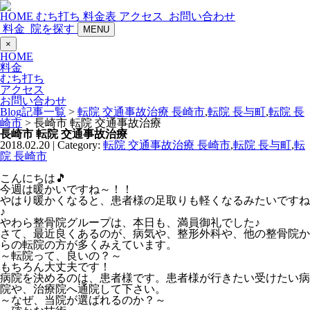
HOME
むち打ち
料金表
アクセス
お問い合わせ
料金
院を探す
MENU
×
HOME
料金
むち打ち
アクセス
お問い合わせ
Blog記事一覧
>
転院 交通事故治療 長崎市
,
転院 長与町
,
転院 長
崎市
> 長崎市 転院 交通事故治療
長崎市 転院 交通事故治療
2018.02.20 | Category:
転院 交通事故治療 長崎市
,
転院 長与町
,
転
院 長崎市
こんにちは🎵
今週は暖かいですね～！！
やはり暖かくなると、患者様の足取りも軽くなるみたいですね
♪
やわら整骨院グループは、本日も、満員御礼でした♪
さて、最近良くあるのが、病気や、整形外科や、他の整骨院か
らの転院の方が多くみえています。
～転院って、良いの？～
もちろん大丈夫です！
病院を決めるのは、患者様です。患者様が行きたい受けたい病
院や、治療院へ通院して下さい。
～なぜ、当院が選ばれるのか？～