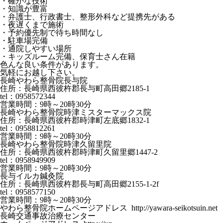
・確かな技術
・知識が豊富
・弁護士、行政書士、整形外科など提携先がある
・夜遅くまで施術
・予約優先制で待ち時間なし
・駐車場完備
・通院しやすい場所
・キッズルーム完備、保育士さん在籍
色んな良い条件があります。
気軽にお越し下さい。
長崎やわら整骨院長与院
住所：長崎県西彼杵郡長与町高田郷2185-1
tel：0958572344
営業時間：9時～20時30分
長崎やわら整骨院時津ミスターマックス院
住所：長崎県西彼杵郡時津町左底郷1832-1
tel：0958812261
営業時間：9時～20時30分
長崎やわら整骨院時津久留里院
住所：長崎県西彼杵郡時津町久留里郷1447-2
tel：0958949909
営業時間：9時～20時30分
長与イルカ鍼灸院
住所：長崎県西彼杵郡長与町高田郷2155-1-2f
tel：0958577150
営業時間：9時～20時30分
やわら整骨院ホームページアドレス http://yawara-seikotsuin.net
長崎交通事故治療センター