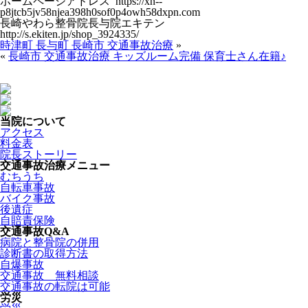
ホームページアドレス https://xn--
p8jtcb5jv58njea398h0sof0p4owh58dxpn.com
長崎やわら整骨院長与院エキテン
http://s.ekiten.jp/shop_3924335/
時津町 長与町 長崎市 交通事故治療
»
«
長崎市 交通事故治療 キッズルーム完備 保育士さん在籍♪
当院について
アクセス
料金表
院長ストーリー
交通事故治療メニュー
むちうち
自転車事故
バイク事故
後遺症
自賠責保険
交通事故Q&A
病院と整骨院の併用
診断書の取得方法
自爆事故
交通事故 無料相談
交通事故の転院は可能
労災