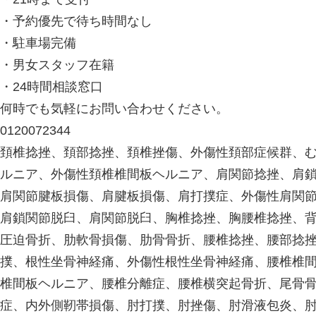
・予約優先で待ち時間なし
・駐車場完備
・男女スタッフ在籍
・24時間相談窓口
何時でも気軽にお問い合わせください。
0120072344
頚椎捻挫、頚部捻挫、頚椎挫傷、外傷性頚部症候群、
ルニア、外傷性頚椎椎間板ヘルニア、肩関節捻挫、肩
肩関節腱板損傷、肩腱板損傷、肩打撲症、外傷性肩関
肩鎖関節脱臼、肩関節脱臼、胸椎捻挫、胸腰椎捻挫、
圧迫骨折、肋軟骨損傷、肋骨骨折、腰椎捻挫、腰部捻
撲、根性坐骨神経痛、外傷性根性坐骨神経痛、腰椎椎
椎間板ヘルニア、腰椎分離症、腰椎横突起骨折、尾骨
症、内外側靭帯損傷、肘打撲、肘挫傷、肘滑液包炎、