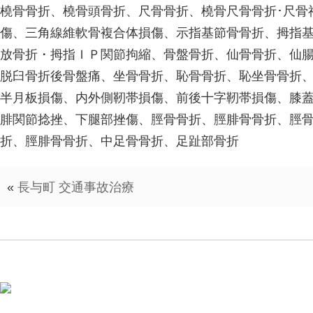
橈骨骨折、橈骨頭骨折、尺骨骨折、橈骨尺骨骨折･尺骨
傷、三角線維軟骨複合体損傷、示指基節骨骨折、拇指
放骨折・拇指ＩＰ関節拘縮、骨盤骨折、仙骨骨折、仙
脱臼骨折後骨盤痛、坐骨骨折、恥骨骨折、恥坐骨骨折
半月板損傷、内外側靭帯損傷、前後十字靭帯損傷、膝
腓関節捻挫、下腿部挫傷、脛骨骨折、脛腓骨骨折、脛
折、脛腓骨骨折、中足骨骨折、足趾部骨折
«
長与町 交通事故治療