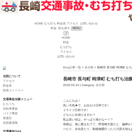
HOME
むち打ち
料金表
アクセス
お問い
料金
院を探す
MENU
×
HOME
料金
むち打ち
アクセス
お問い合わせ
Blog記事一覧
>
未分
当院について
長崎市 長与町
アクセス
2018.03.24 | Categ
料金表
院長ストーリー