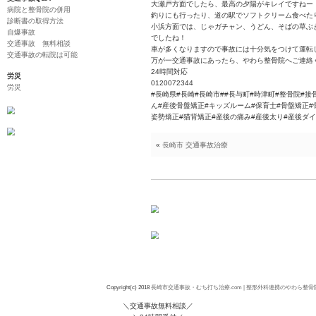
交通事故治療メニュー
こんにちは！
むちうち
良い天気☀で、お出
自転車事故
ドライブ日和です♪
バイク事故
どちらに出掛けます
後遺症
私は若い頃は、やっ
自賠責保険
長崎は、海に囲まれ
べたり、水仙見たり
交通事故Q&A
大瀬戸方面でしたら
病院と整骨院の併用
釣りにも行ったり、
診断書の取得方法
小浜方面では、じゃ
自爆事故
でしたね！
交通事故 無料相談
車が多くなりますの
交通事故の転院は可能
万が一交通事故にあ
24時間対応
労災
0120072344
労災
#長崎県#長崎#長崎
ん#産後骨盤矯正#キ
姿勢矯正#猫背矯正#