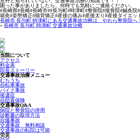
意外と知られていない、交通事故治療の知識です！！
困った事がありましたら、何時でも気軽にご連絡ください。
#長崎県#長崎#長崎市##長与町#時津町#整骨院#接骨院#鍼灸
箱灸#姿勢矯正#猫背矯正#産後の痛み#産後太り#産後ダイエッ
長崎市 長与町 時津町にある交通事故治療は、やわら整骨院へ
«
長崎市 長与町 時津町 交通事故治療
当院について
アクセス
料金表
院長ストーリー
交通事故治療メニュー
むちうち
自転車事故
バイク事故
後遺症
自賠責保険
交通事故Q&A
病院と整骨院の併用
診断書の取得方法
自爆事故
交通事故 無料相談
交通事故の転院は可能
労災