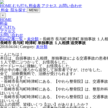
HOME
むち打ち
料金表
アクセス
お問い合わせ
料金
院を探す
MENU
×
HOME
料金
むち打ち
アクセス
お問い合わせ
Blog記事一覧
>
未分類
> 長崎市 長与町 時津町 単独事故 １人
長崎市 長与町 時津町 単独事故 １人相撲 追突事故
2018.04.04 | Category:
未分類
こんにちは！
本日は、自損事故(１人相撲、単独事故)による交通事故の患者
１人で壁にぶつかって、お怪我をした。
ガードレールに接触して、お怪我をした。
停止中の車に後ろから追突して加害者ですが、けがをした。
全て、治療費無料で、治療が受けられます♪
～質問します！～
・長崎市長与町時津町にある、【やわら整骨院】は、交通事故
はい いいえ
・長崎市長与町時津町にある、【やわら整骨院】は、整形外科
はい いいえ
・長崎市長与町時津町にある、【やわら整骨院】は、交通事故治
はい いいえ
以上の質問、皆様いくつ【はい】がありましたか？