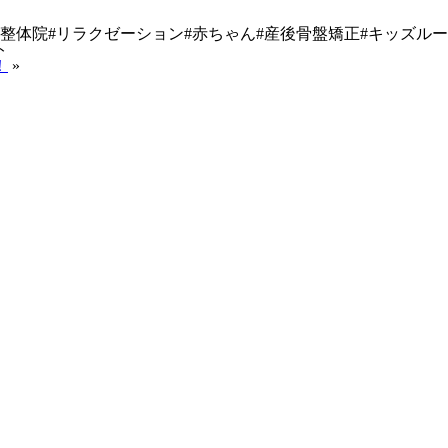
院#整体院#リラクゼーション#赤ちゃん#産後骨盤矯正#キッズル
ト
！
»