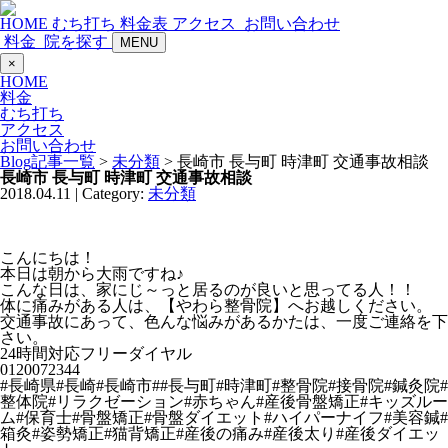
HOME
むち打ち
料金表
アクセス
お問い合わせ
料金
院を探す
MENU
×
HOME
料金
むち打ち
アクセス
お問い合わせ
Blog記事一覧
>
未分類
> 長崎市 長与町 時津町 交通事故相談
長崎市 長与町 時津町 交通事故相談
2018.04.11 | Category:
未分類
こんにちは！
本日は朝から大雨ですね♪
こんな日は、家にじ～っと居るのが良いと思ってる人！！
体に痛みがある人は、【やわら整骨院】へお越しください。
交通事故にあって、色んな悩みがあるかたは、一度ご連絡を下
さい。
24時間対応フリーダイヤル
0120072344
#長崎県#長崎#長崎市##長与町#時津町#整骨院#接骨院#鍼灸院#
整体院#リラクゼーション#赤ちゃん#産後骨盤矯正#キッズルー
ム#保育士#骨盤矯正#骨盤ダイエット#ハイパーナイフ#美容鍼#
箱灸#姿勢矯正#猫背矯正#産後の痛み#産後太り#産後ダイエッ