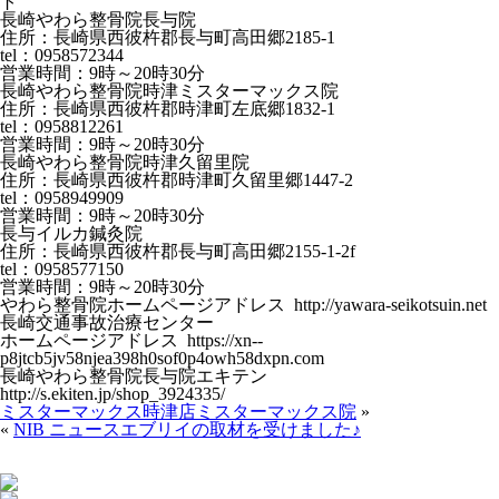
ト
長崎やわら整骨院長与院
住所：長崎県西彼杵郡長与町高田郷2185-1
tel：0958572344
営業時間：9時～20時30分
長崎やわら整骨院時津ミスターマックス院
住所：長崎県西彼杵郡時津町左底郷1832-1
tel：0958812261
営業時間：9時～20時30分
長崎やわら整骨院時津久留里院
住所：長崎県西彼杵郡時津町久留里郷1447-2
tel：0958949909
営業時間：9時～20時30分
長与イルカ鍼灸院
住所：長崎県西彼杵郡長与町高田郷2155-1-2f
tel：0958577150
営業時間：9時～20時30分
やわら整骨院ホームページアドレス http://yawara-seikotsuin.net
長崎交通事故治療センター
ホームページアドレス https://xn--
p8jtcb5jv58njea398h0sof0p4owh58dxpn.com
長崎やわら整骨院長与院エキテン
http://s.ekiten.jp/shop_3924335/
ミスターマックス時津店ミスターマックス院
»
«
NIB ニュースエブリイの取材を受けました♪