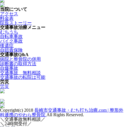
当院について
アクセス
料金表
院長ストーリー
交通事故治療メニュー
むちうち
自転車事故
バイク事故
後遺症
自賠責保険
交通事故Q&A
病院と整骨院の併用
診断書の取得方法
自爆事故
交通事故 無料相談
交通事故の転院は可能
労災
労災
Copyright(c) 2018
長崎市交通事故・むち打ち治療.com | 整形外
科連携のやわら整骨院
All Rights Reserved.
＼交通事故無料相談／
＼24時間受付／