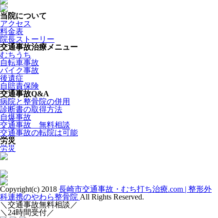
当院について
アクセス
料金表
院長ストーリー
交通事故治療メニュー
むちうち
自転車事故
バイク事故
後遺症
自賠責保険
交通事故Q&A
病院と整骨院の併用
診断書の取得方法
自爆事故
交通事故 無料相談
交通事故の転院は可能
労災
労災
Copyright(c) 2018
長崎市交通事故・むち打ち治療.com | 整形外
科連携のやわら整骨院
All Rights Reserved.
＼交通事故無料相談／
＼24時間受付／