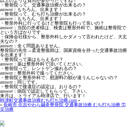
以上のような質問が多かったですね！
・整骨院って、交通事故治療が出来るの？
answer：もちろん、出来ます！
・整骨院って、むち打ち治療が出来るの？
answer：もちろん、出来ます！
・整形外科に行ってるけど整骨院も行って良いの？
answer：当院の患者様は、検査は整形外科で、施術は整骨院で
という方ばかりです。
・保険会社様から、整形外科しかダメって言われたけど、大丈
夫なの？
answer：全く問題ありません。
整骨院の先生→柔道整復師は、国家資格を持った交通事故治療
を出来ます！
・整骨院って薬はもらえるの？
answer：薬は整形外科で頂いてください。
・整骨院って、レントゲン撮れるの？
answer：整形外科で撮ってください。
・整骨院と整形外科で、慰謝料の額が違うんじゃないの？
answer：同じです。
・整骨院で後遺症の認定は、おりるの？
answer：病院で認定してもらって、下さい。
来月は、トライアル時津店で、行います！
時津町交通事故治療むち打ち治療.com
»
«
長崎市 住吉やわら鍼灸整骨院 交通事故治療 むち打ち治療 労
災治療