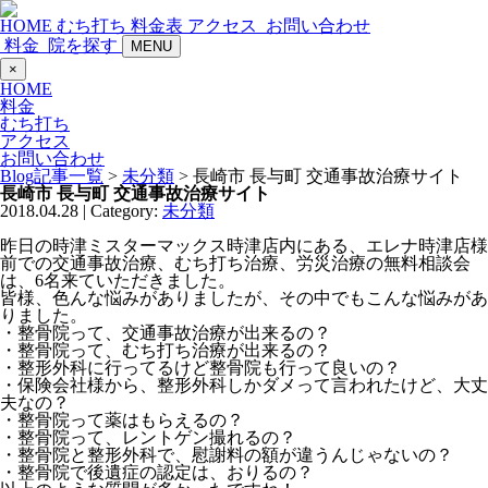
HOME
むち打ち
料金表
アクセス
お問い合わせ
料金
院を探す
MENU
×
HOME
料金
むち打ち
アクセス
お問い合わせ
Blog記事一覧
>
未分類
> 長崎市 長与町 交通事故治療サイト
長崎市 長与町 交通事故治療サイト
2018.04.28 | Category:
未分類
昨日の時津ミスターマックス時津店内にある、エレナ時津店様
前での交通事故治療、むち打ち治療、労災治療の無料相談会
は、6名来ていただきました。
皆様、色んな悩みがありましたが、その中でもこんな悩みがあ
りました。
・整骨院って、交通事故治療が出来るの？
・整骨院って、むち打ち治療が出来るの？
・整形外科に行ってるけど整骨院も行って良いの？
・保険会社様から、整形外科しかダメって言われたけど、大丈
夫なの？
・整骨院って薬はもらえるの？
・整骨院って、レントゲン撮れるの？
・整骨院と整形外科で、慰謝料の額が違うんじゃないの？
・整骨院で後遺症の認定は、おりるの？