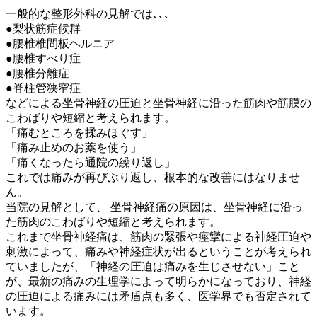
一般的な整形外科の見解では､､､
●梨状筋症候群
●腰椎椎間板ヘルニア
●腰椎すべり症
●腰椎分離症
●脊柱管狭窄症
などによる坐骨神経の圧迫と坐骨神経に沿った筋肉や筋膜の
こわばりや短縮と考えられます。
「痛むところを揉みほぐす」
「痛み止めのお薬を使う」
「痛くなったら通院の繰り返し」
これでは痛みが再びぶり返し、根本的な改善にはなりませ
ん。
当院の見解として、 坐骨神経痛の原因は、坐骨神経に沿っ
た筋肉のこわばりや短縮と考えられます。
これまで坐骨神経痛は、筋肉の緊張や痙攣による神経圧迫や
刺激によって、痛みや神経症状が出るということが考えられ
ていましたが、「神経の圧迫は痛みを生じさせない」こと
が、最新の痛みの生理学によって明らかになっており、神経
の圧迫による痛みには矛盾点も多く、医学界でも否定されて
います。