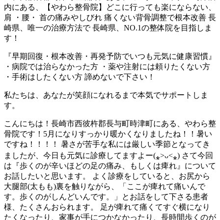
内にある、【やわら整骨院】どこに行っても楽にならない、
肩 ・腰・ 首の痛みやしびれ 痛くない背骨調整で根本改善 長
崎県、唯一の治療方法で 長崎県、NO.1の整体院を目指しま
す！
『早期回復・根本改善・再発予防でいつも元気に健康習慣』
・病院では治らなかった方 ・薬や注射には頼りたくない方
・手術はしたくない方 諦めないで下さい！
私たちは、あなたが笑顔になれるまで本気でサポートしま
す。
こんにちは！長崎市西彼杵郡長与町時津町にある、やわら整
骨院です！5月になりすっかり暖かくなりましたね！！暑い
ですね！！！！ 暑さが苦手な私には厳しい季節となってき
ましたが、今日も元気に診療してますよー(⁎˃ᴗ˂⁎) さて今回
は『歩くのが辛いほどの足の痛み、もしくは痺れ』について
お話したいと思います。 よく診療をしていると、お尻から
大腿部(太もも)裏を触りながら、「ここが痺れて痛いんで
す。歩くのがしんどいんです。」とお話をして下さる患者
様、たくさんおられます。 足が痺れて痛くてすぐ横になり
たくなったり、家事が手につかなかったり、長時間歩くのが