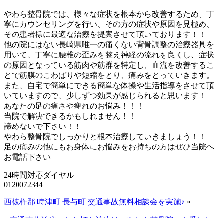
やわら整骨院では、様々な症状を根本から改善するため、丁
寧にカウンセリングを行い、その方の症状や原因を見極め、
その患者様に最適な治療を提案させて頂いております！！
他の院にはない長崎県唯一の痛くない背骨調整の治療器具を
用いて、丁寧に腰椎の歪みを整え神経の流れを良くし、症状
の原因となっている筋肉や筋群を特定し、血流を改善するこ
とで筋膜のこわばりや短縮をとり、痛みをとっていきます。
また、自宅で簡単にできる簡単な体操や生活指導をさせて頂
いていますので、少しずつ効果が感じられると思います！
あなたの足の痛さや痺れのお悩み！！！
当院で解決できるかもしれません！！
諦めないで下さい！！
やわら整骨院でしっかりと根本治療していきましょう！！
足の痛みの他にもお身体にお悩みをお持ちの方はぜひ当院へ
お電話下さい
24時間対応ダイヤル
0120072344
西彼杵郡 時津町 長与町 交通事故無料相談会を実施♪
»