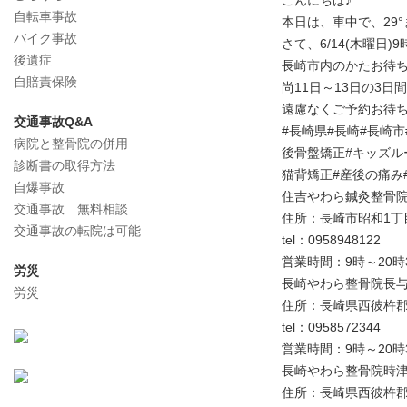
こんにちは♪
自転車事故
本日は、車中で、29
バイク事故
さて、6/14(木曜日
後遺症
長崎市内のかたお待ちく
自賠責保険
尚11日～13日の3
遠慮なくご予約お待ち
交通事故Q&A
#長崎県#長崎#長崎市
病院と整骨院の併用
後骨盤矯正#キッズル
診断書の取得方法
猫背矯正#産後の痛み
自爆事故
住吉やわら鍼灸整骨
交通事故 無料相談
住所：長崎市昭和1丁目
交通事故の転院は可能
tel：0958948122
営業時間：9時～20時
労災
長崎やわら整骨院長
労災
住所：長崎県西彼杵郡長
tel：0958572344
営業時間：9時～20時
長崎やわら整骨院時
住所：長崎県西彼杵郡時