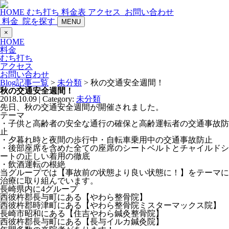
HOME
むち打ち
料金表
アクセス
お問い合わせ
料金
院を探す
MENU
×
HOME
料金
むち打ち
アクセス
お問い合わせ
Blog記事一覧
>
未分類
> 秋の交通安全週間！
秋の交通安全週間！
2018.10.09 | Category:
未分類
先日、秋の交通安全週間が開催されました。
テーマ
・子供と高齢者の安全な通行の確保と高齢運転者の交通事故防
止
・夕暮れ時と夜間の歩行中・自転車乗用中の交通事故防止
・後部座席を含めた全ての座席のシートベルトとチャイルドシ
ートの正しい着用の徹底
・飲酒運転の根絶
当グループでは【事故前の状態より良い状態に！】をテーマに
治療に取り組んでいます。
長崎県内に4グループ
西彼杵郡長与町にある【やわら整骨院】
西彼杵郡時津町にある【やわら整骨院ミスターマックス院】
長崎市昭和にある【住吉やわら鍼灸整骨院】
西彼杵郡長与町にある【長与イルカ鍼灸院】