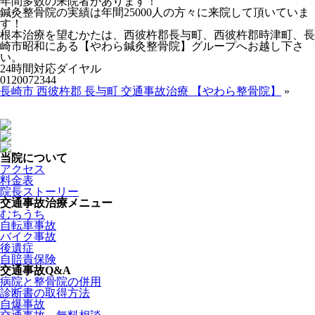
年間多数の来院者があります！
鍼灸整骨院の実績は年間25000人の方々に来院して頂いていま
す！
根本治療を望むかたは、西彼杵郡長与町、西彼杵郡時津町、長
崎市昭和にある【やわら鍼灸整骨院】グループへお越し下さ
い。
24時間対応ダイヤル
0120072344
長崎市 西彼杵郡 長与町 交通事故治療 【やわら整骨院】
»
当院について
アクセス
料金表
院長ストーリー
交通事故治療メニュー
むちうち
自転車事故
バイク事故
後遺症
自賠責保険
交通事故Q&A
病院と整骨院の併用
診断書の取得方法
自爆事故