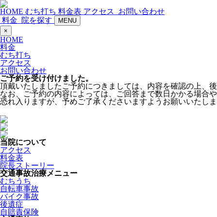
HOME
むち打ち
料金表
アクセス
お問い合わせ
料金
院を探す
MENU
×
HOME
料金
むち打ち
アクセス
お問い合わせ
ご予約を受け付けました。
頂戴いたしましたご予約につきましては、内容を確認の上、後
なお、ご予約の内容によっては、ご回答まで数日かかる場合や
恐れ入りますが、予めご了承くださいますようお願いいたしま
当院について
アクセス
料金表
院長ストーリー
交通事故治療メニュー
むちうち
自転車事故
バイク事故
後遺症
自賠責保険