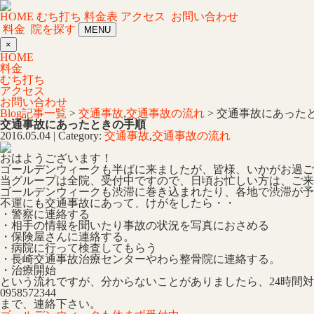
HOME
むち打ち
料金表
アクセス
お問い合わせ
料金
院を探す
MENU
×
HOME
料金
むち打ち
アクセス
お問い合わせ
Blog記事一覧
>
交通事故
,
交通事故の流れ
> 交通事故にあった
交通事故にあったときの手順
2016.05.04 | Category:
交通事故
,
交通事故の流れ
おはようございます！
ゴールデンウィークも半ばに来ましたが、皆様、いかがお過ご
当グループは全院、受付中ですので、日頃お忙しい方は、ご来
ゴールデンウィークも渋滞に巻き込まれたり、各地で渋滞が予
不運にも交通事故にあって、けがをしたら・・
・警察に連絡する
・相手の情報を聞いたり事故の状況を写真におさめる
・保険屋さんに連絡する。
・病院に行って検査してもらう
・長崎交通事故治療センターやわら整骨院に連絡する。
・治療開始
という流れですが、分からないことがありましたら、24時間
0958572344
まで、連絡下さい。