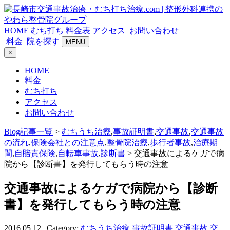
HOME
むち打ち
料金表
アクセス
お問い合わせ
料金
院を探す
MENU
×
HOME
料金
むち打ち
アクセス
お問い合わせ
Blog記事一覧
>
むちうち治療
,
事故証明書
,
交通事故
,
交通事故
の流れ
,
保険会社との注意点
,
整骨院治療
,
歩行者事故
,
治療期
間
,
自賠責保険
,
自転車事故
,
診断書
> 交通事故によるケガで病
院から【診断書】を発行してもらう時の注意
交通事故によるケガで病院から【診断
書】を発行してもらう時の注意
2016.05.12 | Category:
むちうち治療
,
事故証明書
,
交通事故
,
交