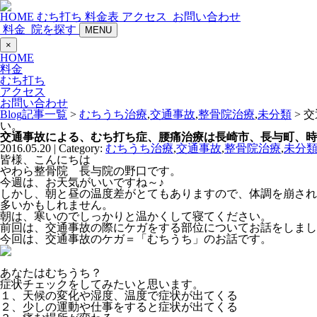
HOME
むち打ち
料金表
アクセス
お問い合わせ
料金
院を探す
MENU
×
HOME
料金
むち打ち
アクセス
お問い合わせ
Blog記事一覧
>
むちうち治療
,
交通事故
,
整骨院治療
,
未分類
> 
い。
交通事故による、むち打ち症、腰痛治療は長崎市、長与町、時
2016.05.20 | Category:
むちうち治療
,
交通事故
,
整骨院治療
,
未分
皆様、こんにちは
やわら整骨院 長与院の野口です。
今週は、お天気がいいですね～♪
しかし、朝と昼の温度差がとてもありますので、体調を崩され
多いかもしれません。
朝は、寒いのでしっかりと温かくして寝てください。
前回は、交通事故の際にケガをする部位についてお話をしまし
今回は、交通事故のケガ＝「むちうち」のお話です。
あなたはむちうち？
症状チェックをしてみたいと思います。
１、天候の変化や湿度、温度で症状が出てくる
２、少しの運動や仕事をすると症状が出てくる