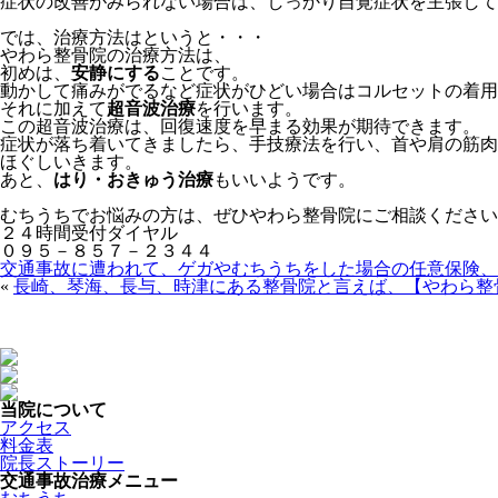
症状の改善がみられない場合は、しっかり自覚症状を主張して
では、治療方法はというと・・・
やわら整骨院の治療方法は、
初めは、
安静にする
ことです。
動かして痛みがでるなど症状がひどい場合はコルセットの着用
それに加えて
超音波治療
を行います。
この超音波治療は、回復速度を早まる効果が期待できます。
症状が落ち着いてきましたら、手技療法を行い、首や肩の筋肉
ほぐしいきます。
あと、
はり・おきゅう治療
もいいようです。
むちうちでお悩みの方は、ぜひやわら整骨院にご相談ください
２４時間受付ダイヤル
０９５－８５７－２３４４
交通事故に遭われて、ゲガやむちうちをした場合の任意保険、
«
長崎、琴海、長与、時津にある整骨院と言えば、【やわら整
当院について
アクセス
料金表
院長ストーリー
交通事故治療メニュー