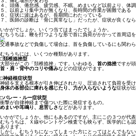
３、痛む場所が変わる
４、頭痛、倦怠感、疲労感、不眠、めまいなど以前より、体調
５、以前より集中力が無くなり、長時間の作業が困難である
６、症状に波はあるが、長期間にわたっている
７、医師の診断は「骨に異常なし」だったが、症状が良くなら
いかがでしょか。いくつ当てはまったでしょうか。
むちうちは、鞭を打つような形で首に負荷がかかって首周辺を
交通事故などで負傷して場合は、首を負傷しているにも関わら
むちうちには、いくつか種類があります。
□頚椎捻挫型
大部分がこの「頚椎捻挫」です。いわゆる、
首の捻挫
ですが頭
首・肩・背中のコリや痛み
などの症状がでます。
□神経根症状型
神経を支える根本が引き伸ばされたり、圧迫されて負荷を受け
身体の各部位に痺れを感じたり、力が入らないような
症状が出
□バレー・ルー症状型
衝撃が自律神経まで傷ついた際に発症するもの。
めまいや耳鳴り、息苦しさ
などがあります。
いかがでしょうか。他にもあるのですが、主にこの３つが代表
むちうちは、Ｘ線やレントゲン検査でも映らず、医学的にも認
あります。
しかし、むちうちになってしまった方にとってはとんでもない