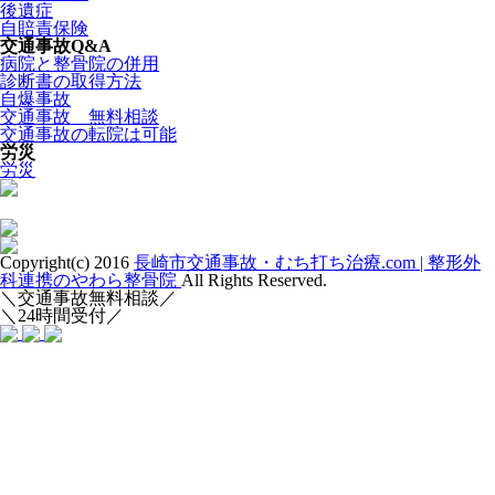
後遺症
自賠責保険
交通事故Q&A
病院と整骨院の併用
診断書の取得方法
自爆事故
交通事故 無料相談
交通事故の転院は可能
労災
労災
Copyright(c) 2016
長崎市交通事故・むち打ち治療.com | 整形外
科連携のやわら整骨院
All Rights Reserved.
＼交通事故無料相談／
＼24時間受付／