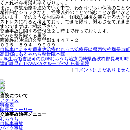
くとれ社会復帰も早くなります。
また、事故治療を進めていく中で、わかりづらい保険のことや
精神的なショックなど、怪我以外のことで悩むことが多いかと
思います。そのようなお悩みも、怪我の回復を遅らせる大きな
ストレスになると考えており、できる限り、対応させて頂きま
すのでまずはご相談下さい。
交通事故に関する受付は２１時まで行っております。
やわら整骨院くる里院
西彼杵郡時津町久留里郷１４４７－２
０９５－８９４－９９０９
自転車による交通事故治療むちうち治療長崎県西彼杵郡長与町
高田郷にあるやわら整骨院本院
»
«
厚生労働省認可の長崎むちうち治療長崎県西彼杵郡長与町時
津町諫早市TEWAZAグループやわら整骨院
|
コメントはまだありません
当院について
アクセス
料金表
院長ストーリー
交通事故治療メニュー
むちうち
自転車事故
バイク事故