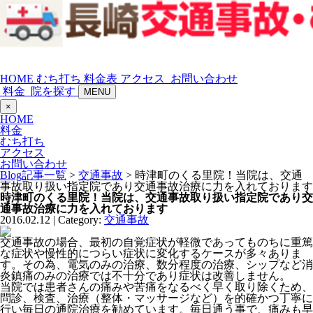
HOME
むち打ち
料金表
アクセス
お問い合わせ
料金
院を探す
MENU
×
HOME
料金
むち打ち
アクセス
お問い合わせ
Blog記事一覧
>
交通事故
> 時津町のくる里院！当院は、交通
事故取り扱い指定院であり交通事故治療に力を入れております
時津町のくる里院！当院は、交通事故取り扱い指定院であり交
通事故治療に力を入れております
2016.02.12 | Category:
交通事故
交通事故の場合、最初の自覚症状が軽微であってものちに重篤
な症状や慢性的につらい症状に変化するケースが多々ありま
す。その為、電気のみの治療、数分程度の治療、シップなど消
炎鎮痛のみの治療では不十分であり症状は改善しません。
当院では患者さんの痛みや苦痛をなるべく早く取り除くため、
問診、検査、治療（整体・マッサージなど）を的確かつ丁寧に
行い毎日の通院治療を勧めています。毎日通う事で、痛みも早