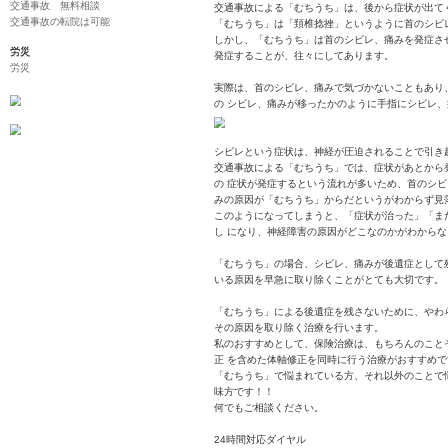
こんにちは(*’▽’)
自転車事故
やわら整骨院 長与
バイク事故
後遺症
最近、ようやく梅雨
自賠責保険
早くあけるといいですよ
交通事故Q&A
病院と整骨院の併用
今回も交通事故＝「
診断書の取得方法
自爆事故
「むちうち」の症状
交通事故 無料相談
交通事故による「む
交通事故の転院は可能
「むちうち」は「頚
しかし、「むちうち
労災
発症することが、往
労災
実際は、首のシビレ
の シビレ、痛みが
シビレという症状は
交通事故による「む