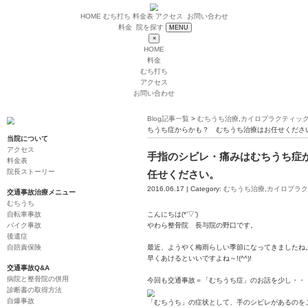
HOME
むち打ち
料金表
アクセス
お問い
料金
院を探す
MENU
×
HOME
料金
むち打ち
アクセス
お問い合わせ
Blog記事一覧
>
むち
ちうち症からかも？
当院について
アクセス
手指のシビレ
料金表
院長ストーリー
任せください
2016.06.17 | Categ
交通事故治療メニュー
むちうち