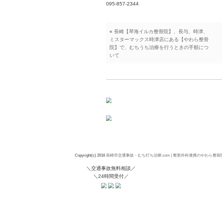
の 症状が発症する
みの原因が「むちう
このようになってし
し になり、神経障
「むちうち」の場合
いる原因を早急に取
「むちうち」による
その原因を取り除く
私のおすすめとして
正 を含めた体軸修
「むちうち」で悩ま
味方です！！
何でもご相談くださ
24時間対応ダイヤル
095-857-2344