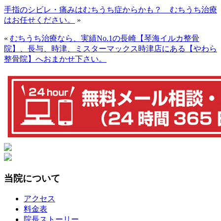
手指のシビレ・痛みはむちうち症からかも？ むちうち治療
はお任せください。
»
«
むちうち治療なら、実績No.1の長崎【琴海イルカ整骨
院】、長与、時津、ミスターマックス時津店にある【やわら
整骨院】へおまかせ下さい。
当院について
アクセス
料金表
院長ストーリー