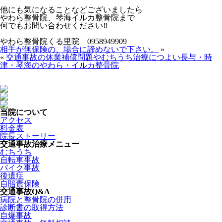
他にも気になることなどございましたら
やわら整骨院、琴海イルカ整骨院まで
何でもお問い合わせください‼
やわら整骨院くる里院 0958949909
相手が無保険の、場合に諦めないで下さい。
»
«
交通事故の休業補償問題やむちうち治療につよい長与・時
津・琴海のやわら・イルカ整骨院
当院について
アクセス
料金表
院長ストーリー
交通事故治療メニュー
むちうち
自転車事故
バイク事故
後遺症
自賠責保険
交通事故Q&A
病院と整骨院の併用
診断書の取得方法
自爆事故