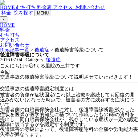
HOME
むち打ち
料金表
アクセス
お問い合わせ
料金
院を探す
MENU
×
HOME
料金
むち打ち
アクセス
お問い合わせ
Blog記事一覧
>
後遺症
> 後遺障害等級について
後遺障害等級について
2016.07.04 | Category:
後遺症
こんにちは✨😃❗くる里院の三井です
今回
交通事故の後遺障害等級について説明させていただきます！
交通事故の後遺障害認定制度とは
被害者の負傷が症状固定(これ以上治療を継続しても回復の見
込みがない)となった時点で、被害者の方に残存する症状につ
いて
加害者側の自賠責保険会社に対し、後遺障害診断書(残存した
症状を医師が医学的知見に基づいて作成したもの)等の資料を
提出し、同自賠責保険会社が、残存している症状が一定の認定
基準に該当するかを認定する制度です。
後遺障害の等級によって、後遺障害慰謝料の金額や労働能力喪
失率が異なります。