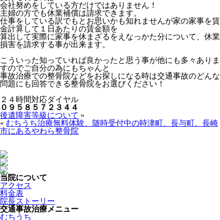
会社努めをしている方だけではありません！
主婦の方でも休業補償は請求できます。
仕事をしている訳でもとお思いかも知れませんが家の家事を賃
金計算して１日あたりの賃金額を
算出して実際に家事を休まざるをえなっかた分について、休業
損害を請求する事が出来ます。
こういった知っていれば良かったと思う事が他にも多々ありま
すのでご自分の為にもちゃんと
事故治療での整骨院などをお探しになる時は交通事故のどんな
問題にも回答できる整骨院をお選びください！
２４時間対応ダイヤル
０９５８５７２３４４
後遺障害等級について
»
«
むちうち治療無料体験、随時受付中の時津町、長与町、長崎
市にあるやわら整骨院
当院について
アクセス
料金表
院長ストーリー
交通事故治療メニュー
むちうち