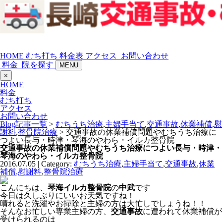
HOME
むち打ち
料金表
アクセス
お問い合わせ
料金
院を探す
MENU
×
HOME
料金
むち打ち
アクセス
お問い合わせ
Blog記事一覧
>
むちうち治療
,
主婦手当て
,
交通事故
,
休業補償
,
慰
謝料
,
整骨院治療
> 交通事故の休業補償問題やむちうち治療に
つよい長与・時津・琴海のやわら・イルカ整骨院
交通事故の休業補償問題やむちうち治療につよい長与・時津・
琴海のやわら・イルカ整骨院
2016.07.05 | Category:
むちうち治療
,
主婦手当て
,
交通事故
,
休業
補償
,
慰謝料
,
整骨院治療
こんにちは、
琴海イルカ整骨院
の
中武
です
今日は久しぶりにいいお天気ですね！
晴れると洗濯やお掃除と主婦の方は大忙しでしょうね！！
そんなお忙しい専業主婦の方、
交通事故
に遭われて休業補償が
受けられるのは