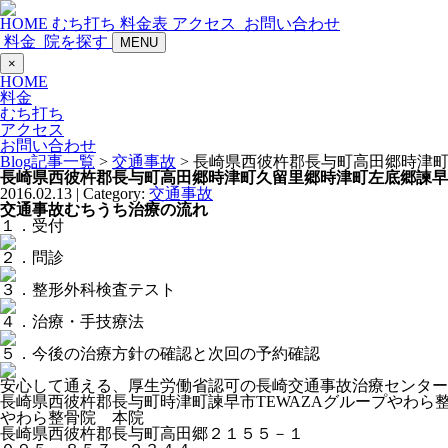
HOME
むち打ち
料金表
アクセス
お問い合わせ
料金
院を探す
MENU
×
HOME
料金
むち打ち
アクセス
お問い合わせ
Blog記事一覧
>
交通事故
> 長崎県西彼杵郡長与町高田郷時津
長崎県西彼杵郡長与町高田郷時津町久留里郷時津町左底郷諫早
2016.02.13 | Category:
交通事故
交通事故むちうち治療の流れ
１．受付
２．問診
３．整形外科検査テスト
４．治療・手技療法
５．今後の治療方針の確認と次回の予約確認
安心して通える、厚生労働省認可の長崎交通事故治療センター
長崎県西彼杵郡長与町時津町諫早市TEWAZAグループやわら
やわら整骨院 本院
長崎県西彼杵郡長与町高田郷２１５５－１