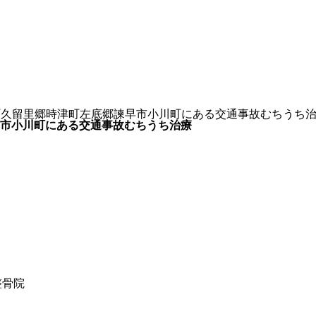
町久留里郷時津町左底郷諫早市小川町にある交通事故むちうち
市小川町にある交通事故むちうち治療
整骨院