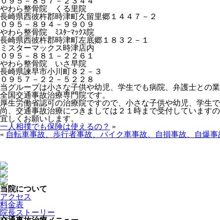
０９５－８５７－２３４４
やわら整骨院 くる里院
長崎県西彼杵郡時津町久留里郷１４４７－２
０９５－８９４－９９０９
やわら整骨院 ﾐｽﾀｰﾏｯｸｽ院
長崎県西彼杵郡時津町左底郷１８３２－１
ミスターマックス時津店内
０９５－８８１－２２６１
やわら整骨院 いさ早院
長崎県諫早市小川町８２－３
０９５７－２２－５２２８
当グループは小さな子供や幼児、学生でも病院、弁護士との業
全国交通事故治療専門院です。
厚生労働省認可の治療院ですので、小さな子供や幼児、学生で
尚、交通事故治療につきましては２１時まで受付していますの
宜しくお願いします。
一人相撲でも保険は使えるの？
»
«
自転車事故、歩行者事故、バイク車事故、自損事故、自爆事
当院について
アクセス
料金表
院長ストーリー